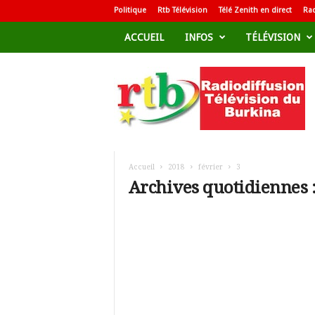
Politique
Rtb Télévision
Télé Zenith en direct
Rad
ACCUEIL
INFOS
TÉLÉVISION
R
a
d
i
o
d
i
f
Accueil
2018
février
3
f
Archives quotidiennes :
u
s
i
o
n
T
é
l