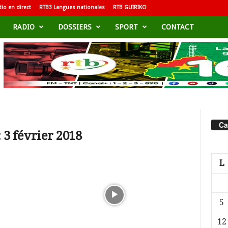
io en direct
RTB3 Langues nationales
RTB GUIRIKO
RADIO
DOSSIERS
SPORT
CONTACT
Ca
 3 février 2018
L
5
12