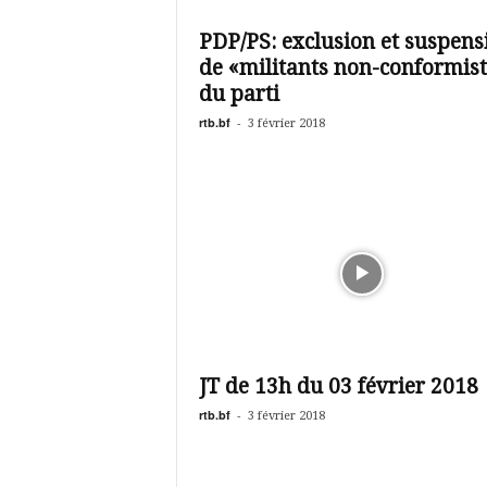
é
v
PDP/PS: exclusion et suspens
i
de «militants non-conformis
s
i
du parti
o
rtb.bf
-
3 février 2018
n
d
u
B
u
r
k
i
n
a
JT de 13h du 03 février 2018
rtb.bf
-
3 février 2018