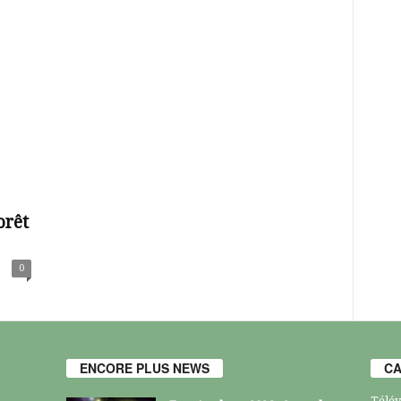
orêt
0
ENCORE PLUS NEWS
CA
Télév