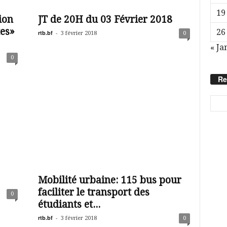
19
ion
JT de 20H du 03 Février 2018
tes»
26
rtb.bf
-
3 février 2018
0
« Ja
0
Re
Mobilité urbaine: 115 bus pour
faciliter le transport des
0
étudiants et...
rtb.bf
-
3 février 2018
0