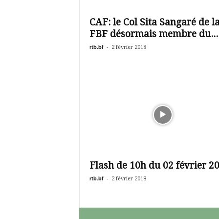
CAF: le Col Sita Sangaré de l
FBF désormais membre du...
rtb.bf
-
2 février 2018
Flash de 10h du 02 février 2
rtb.bf
-
2 février 2018