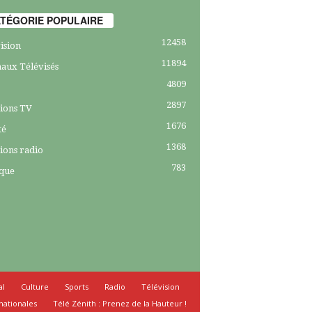
TÉGORIE POPULAIRE
12458
ision
11894
aux Télévisés
4809
2897
ions TV
1676
té
1368
ions radio
783
ique
al
Culture
Sports
Radio
Télévision
nationales
Télé Zénith : Prenez de la Hauteur !