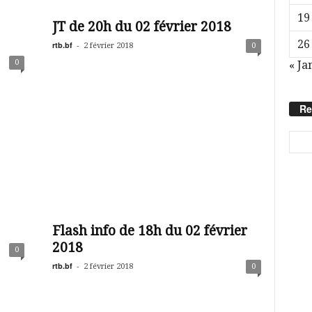
19
JT de 20h du 02 février 2018
26
rtb.bf
-
2 février 2018
0
0
« Ja
Re
Flash info de 18h du 02 février
2018
0
rtb.bf
-
2 février 2018
0