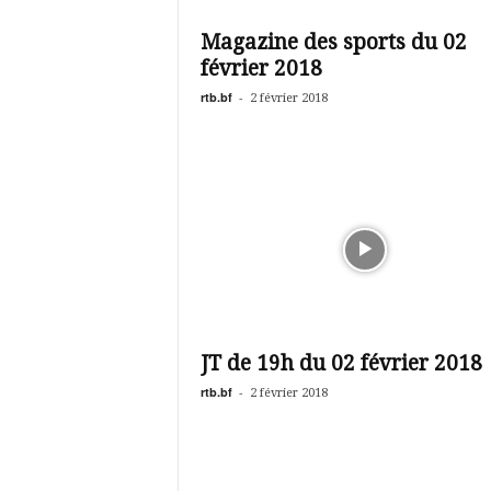
é
v
Magazine des sports du 02
i
février 2018
s
i
rtb.bf
-
2 février 2018
o
n
d
u
B
u
r
k
i
n
a
JT de 19h du 02 février 2018
rtb.bf
-
2 février 2018