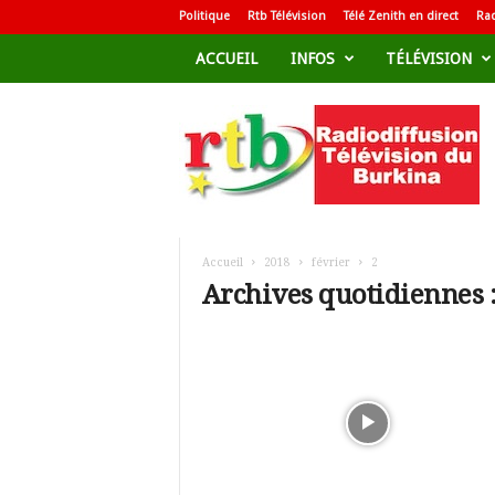
Politique
Rtb Télévision
Télé Zenith en direct
Rad
ACCUEIL
INFOS
TÉLÉVISION
R
a
d
i
o
d
i
f
Accueil
2018
février
2
f
Archives quotidiennes :
u
s
i
o
n
T
é
l