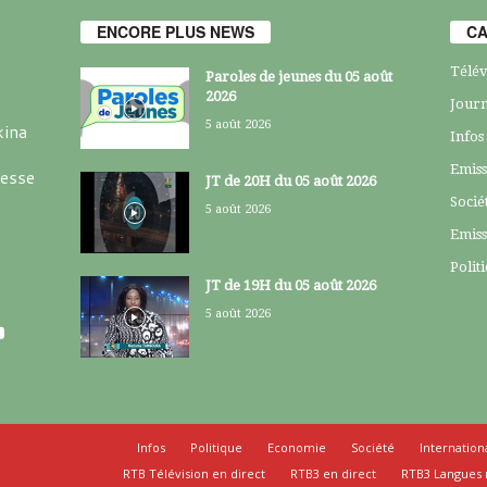
ENCORE PLUS NEWS
CA
Télév
Paroles de jeunes du 05 août
2026
Journ
5 août 2026
kina
Infos
Emiss
resse
JT de 20H du 05 août 2026
Socié
5 août 2026
Emiss
Polit
JT de 19H du 05 août 2026
5 août 2026
Infos
Politique
Economie
Société
Internation
RTB Télévision en direct
RTB3 en direct
RTB3 Langues 