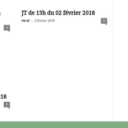
a
JT de 13h du 02 février 2018
rtb.bf
-
2 février 2018
0
0
018
0