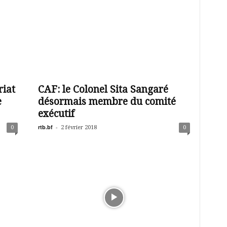
iat
CAF: le Colonel Sita Sangaré
e
désormais membre du comité
exécutif
rtb.bf
-
0
2 février 2018
0