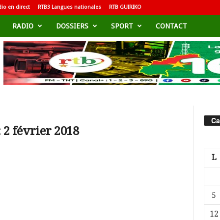
io en direct
RTB3 Langues nationales
RTB GUIRIKO
RADIO
DOSSIERS
SPORT
CONTACT
Ca
 2 février 2018
L
5
12