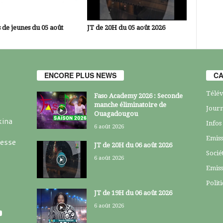
 de jeunes du 05 août
JT de 20H du 05 août 2026
ENCORE PLUS NEWS
CA
Télév
Faso Academy 2026 : Seconde
manche éliminatoire de
Journ
Ouagadougou
kina
Infos
6 août 2026
Emiss
resse
JT de 20H du 06 août 2026
Socié
6 août 2026
Emiss
Polit
JT de 19H du 06 août 2026
6 août 2026