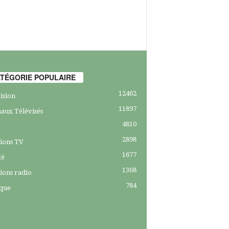
TÉGORIE POPULAIRE
12462
ision
11897
aux Télévisés
4810
2898
ions TV
1677
té
1368
ions radio
784
ique