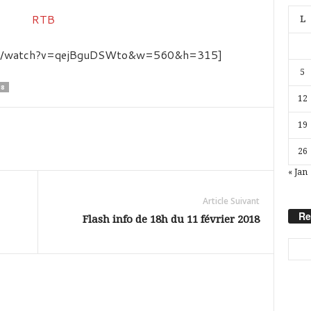
L
com/watch?v=qejBguDSWto&w=560&h=315]
5
18
12
19
26
« Jan
Article Suivant
Re
Flash info de 18h du 11 février 2018