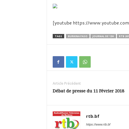
é
v
i
s
[youtube https://www.youtube.
i
o
n
TAGS
BURKINA FASO
JOURNAL DE 13H
RTB 20
d
u
B
u
r
k
i
Article Précédent
n
a
Débat de presse du 11 Février 2018
rtb.bf
https://www.rtb.bf