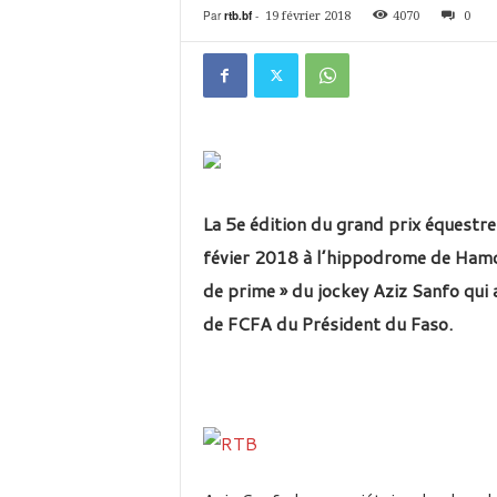
é
Par
rtb.bf
-
19 février 2018
4070
0
v
i
s
i
o
n
d
u
B
La 5e édition du grand prix équestr
u
févier 2018 à l’hippodrome de Hamd
r
k
de prime » du jockey Aziz Sanfo qui
i
de FCFA du Président du Faso.
n
a