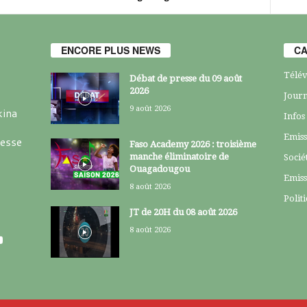
ENCORE PLUS NEWS
CA
Télév
Débat de presse du 09 août
2026
Journ
9 août 2026
kina
Infos
Emiss
resse
Faso Academy 2026 : troisième
manche éliminatoire de
Socié
Ouagadougou
Emiss
8 août 2026
Polit
JT de 20H du 08 août 2026
8 août 2026