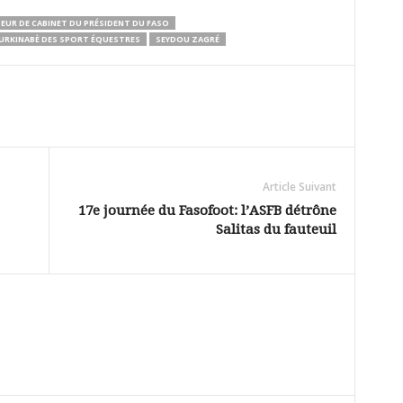
EUR DE CABINET DU PRÉSIDENT DU FASO
BURKINABÈ DES SPORT ÉQUESTRES
SEYDOU ZAGRÉ
Article Suivant
17e journée du Fasofoot: l’ASFB détrône
Salitas du fauteuil