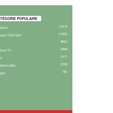
TÉGORIE POPULAIRE
12470
ision
11902
aux Télévisés
4812
2900
ions TV
1677
té
1368
ions radio
785
ique