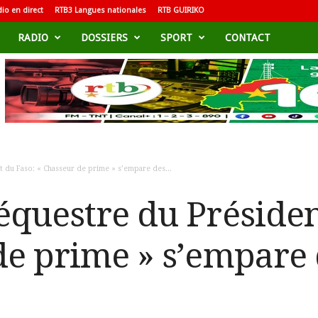
io en direct
RTB3 Langues nationales
RTB GUIRIKO
RADIO
DOSSIERS
SPORT
CONTACT
 du Faso: « Chasseur de prime » s’empare des...
équestre du Présiden
de prime » s’empare 