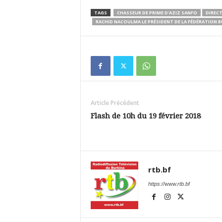
TAGS
CHASSEUR DE PRIME D'AZIZ SANFO
DIRECT
RACHID NACOULMA LE PRÉSIDENT DE LA FÉDÉRATION 
Article Précédent
Flash de 10h du 19 février 2018
rtb.bf
https://www.rtb.bf