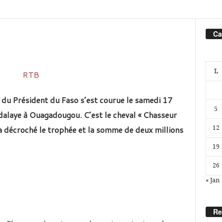
Ca
L
e du Président du Faso s’est courue le samedi 17
5
alaye à Ouagadougou. C’est le cheval « Chasseur
 a décroché le trophée et la somme de deux millions
12
19
26
« Jan
Re