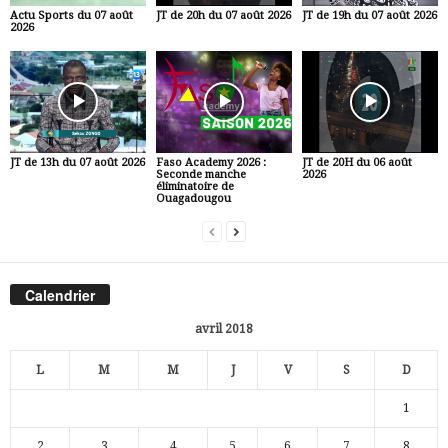
Actu Sports du 07 août
JT de 20h du 07 août 2026
JT de 19h du 07 août 2026
2026
JT de 13h du 07 août 2026
Faso Academy 2026 :
JT de 20H du 06 août
Seconde manche
2026
éliminatoire de
Ouagadougou
Calendrier
avril 2018
L
M
M
J
V
S
D
1
2
3
4
5
6
7
8