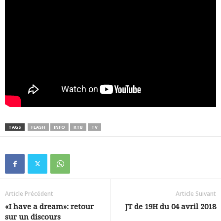
TAGS
FLASH
INFO
RTB
TV
Article Précédent
Article Suivant
«I have a dream»: retour
JT de 19H du 04 avril 2018
sur un discours