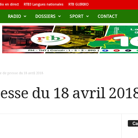
io en direct
RTB3 Langues nationales
RTB GUIRIKO
RADIO
DOSSIERS
SPORT
CONTACT
e de presse du 18 avril 2018
esse du 18 avril 201
Ca