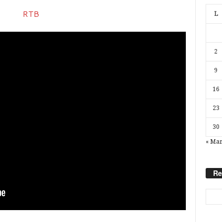
L
2
9
16
23
30
« Ma
Re