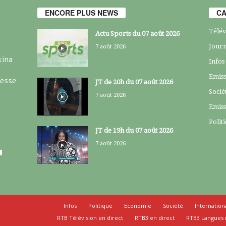
ENCORE PLUS NEWS
CA
Télév
Actu Sports du 07 août 2026
Journ
7 août 2026
kina
Infos
Emiss
resse
JT de 20h du 07 août 2026
Socié
7 août 2026
Emiss
Polit
JT de 19h du 07 août 2026
7 août 2026
Infos
Politique
Economie
Société
Internation
RTB Télévision en direct
RTB3 en direct
RTB3 Langues 