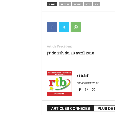
TAGS
PRESSE
REVUE
RTB
TV
Article Précédent
JT de 13h du 18 avril 2018
rtb.bf
https://www.rtb.bf
ARTICLES CONNEXES
PLUS DE 