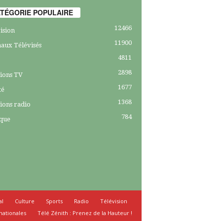
TÉGORIE POPULAIRE
12466
ision
11900
aux Télévisés
4811
2898
ions TV
1677
té
1368
ions radio
784
ique
al
Culture
Sports
Radio
Télévision
nationales
Télé Zénith : Prenez de la Hauteur !