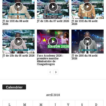
JT de 13H du 08 août
JT de 13h du 07 août 2026
JT de 13H du 06 août
2026
2026
JT de 13h du 05 août 2026
Faso Academy 2026 :
JT de 20H du 04 août
première manche
2026
éliminatoire de
Ouagadougou
Calendrier
avril 2018
L
M
M
J
V
S
D