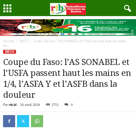
Accueil
Infos
Coupe du Faso: l’AS SONABEL et l’USFA passent haut les mains
en...
INFOS
Coupe du Faso: l’AS SONABEL et
l’USFA passent haut les mains en
1/4, l’ASFA Y et l’ASFB dans la
douleur
Par
rtb.bf
-
26 avril 2018
2713
0