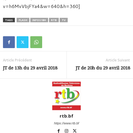
v=h6MvVbjFYa4&w=640&h=360]
TAGS
FLASH
INFOS18H
RTB
TV
Article Précédent
Article Suivant
JT de 13h du 29 avril 2018
JT de 20h du 29 avril 2018
rtb.bf
https://www.rtb.bf