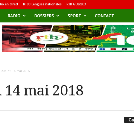
io en direct
RTB3 Langues nationales
RTB GUIRIKO
RADIO
DOSSIERS
SPORT
CONTACT
e 20h du 14 mai 2018
u 14 mai 2018
Ca