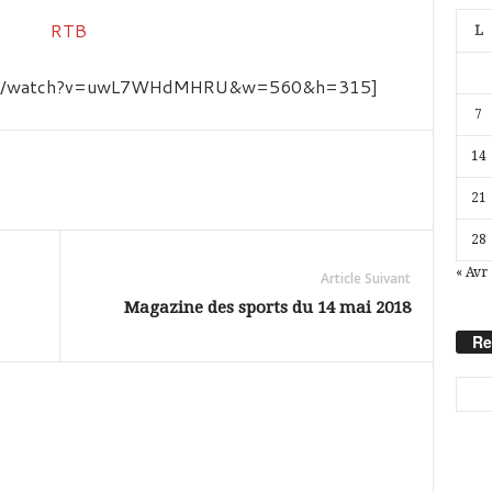
L
.com/watch?v=uwL7WHdMHRU&w=560&h=315]
7
14
21
28
« Avr
Article Suivant
Magazine des sports du 14 mai 2018
Re