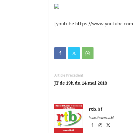
é
v
i
s
[youtube https://www.youtube
i
o
n
d
u
B
u
r
k
Article Précédent
i
JT de 19h du 14 mai 2018
n
a
rtb.bf
https://www.rtb.bf