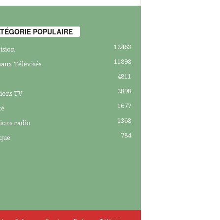
TÉGORIE POPULAIRE
12463
ision
11898
aux Télévisés
4811
2898
ions TV
1677
té
1368
ions radio
784
ique