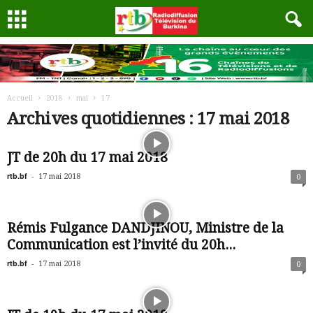
Accueil
2018
mai
17
Archives quotidiennes : 17 mai 2018
JT de 20h du 17 mai 2018
rtb.bf
-
17 mai 2018
0
Rémis Fulgance DANDJINOU, Ministre de la
Communication est l’invité du 20h...
rtb.bf
-
17 mai 2018
0