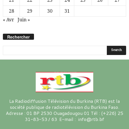
21
22
23
24
25
26
27
28
29
30
31
« Avr
Juin »
Rechercher
La Radiodiffusion Télévision du Burkina (RTB) est la
société publique de radiotélévision du Burkina Faso.
Adresse : 01 BP 2530 Ouagadougou 01 Tél : (+226) 25
31-83-53 / 63 E-mail : info@rtb.bf