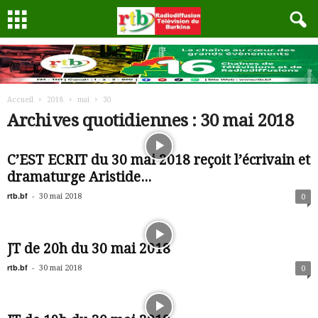
Accueil
2018
mai
30
Archives quotidiennes : 30 mai 2018
C’EST ECRIT du 30 mai 2018 reçoit l’écrivain et
dramaturge Aristide...
rtb.bf
-
30 mai 2018
0
JT de 20h du 30 mai 2018
rtb.bf
-
30 mai 2018
0