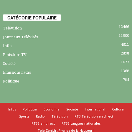
CATÉGORIE POPULAIRE
12466
Télévision
11900
Journaux Télévisés
4811
Infos
2898
Emissions TV
1677
Société
1368
Emissions radio
784
Politique
Infos
Politique
Economie
Société
International
Culture
Sports
Radio
Télévision
RTB Télévision en direct
RTB3 en direct
RTB3 Langues nationales
Télé Zénith : Prenez de la Hauteur !