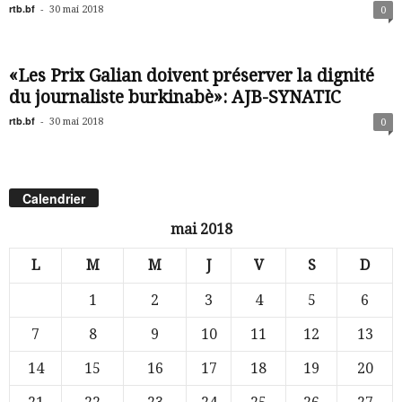
rtb.bf
-
30 mai 2018
0
«Les Prix Galian doivent préserver la dignité
du journaliste burkinabè»: AJB-SYNATIC
rtb.bf
-
30 mai 2018
0
Calendrier
mai 2018
L
M
M
J
V
S
D
1
2
3
4
5
6
7
8
9
10
11
12
13
14
15
16
17
18
19
20