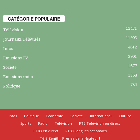
CATÉGORIE POPULAIRE
12471
Télévision
11903
Journaux Télévisés
4812
Infos
2901
Emissions TV
1677
Société
1368
Emissions radio
785
Politique
Infos
Politique
Economie
Société
International
Culture
Sports
Radio
Télévision
RTB Télévision en direct
RTB3 en direct
RTB3 Langues nationales
Télé Zénith : Prenez de la Hauteur !