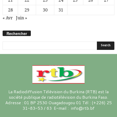
21
22
23
24
25
26
27
28
29
30
31
« Avr
Juin »
Rechercher
La Radiodiffusion Télévision du Burkina (RTB) est la
société publique de radiotélévision du Burkina Faso.
Adresse : 01 BP 2530 Ouagadougou 01 Tél : (+226) 25
31-83-53 / 63 E-mail : info@rtb.bf