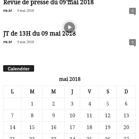
Revue de presse du 09 mai 2018
rtb.bf
-
9 mai 2018
0
JT de 13H du 09 mai 2018
rtb.bf
-
9 mai 2018
0
Calendrier
mai 2018
L
M
M
J
V
S
D
1
2
3
4
5
6
7
8
9
10
11
12
13
14
15
16
17
18
19
20