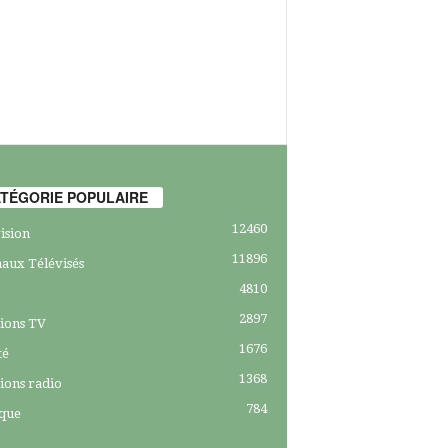
TÉGORIE POPULAIRE
12460
ision
11896
aux Télévisés
4810
2897
ions TV
1676
té
1368
ions radio
784
ique