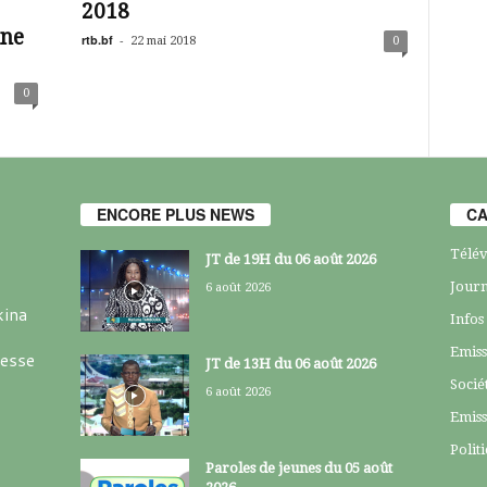
2018
une
rtb.bf
-
22 mai 2018
0
0
ENCORE PLUS NEWS
CA
Télév
JT de 19H du 06 août 2026
Journ
6 août 2026
kina
Infos
Emiss
resse
JT de 13H du 06 août 2026
Socié
6 août 2026
Emiss
Polit
Paroles de jeunes du 05 août