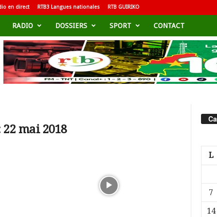
io en direct
RTB3 Langues nationales
RTB GUIRIKO
RADIO
DOSSIERS
SPORT
CONTACT
Ca
 22 mai 2018
L
7
14