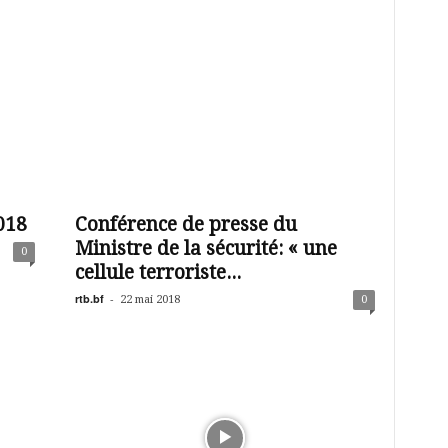
018
Conférence de presse du
Ministre de la sécurité: « une
0
cellule terroriste...
rtb.bf
-
22 mai 2018
0