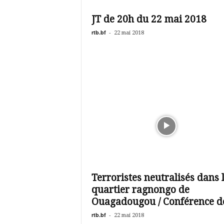
é
v
JT de 20h du 22 mai 2018
i
s
rtb.bf
-
22 mai 2018
i
o
n
d
u
B
u
r
k
i
n
a
Terroristes neutralisés dans 
quartier ragnongo de
Ouagadougou / Conférence de
rtb.bf
-
22 mai 2018