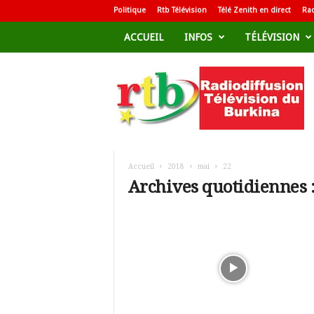
Politique
Rtb Télévision
Télé Zenith en direct
Rad
ACCUEIL
INFOS
TÉLÉVISION
R
a
d
i
o
d
i
f
Accueil
2018
mai
22
f
Archives quotidiennes :
u
s
i
o
n
T
é
l