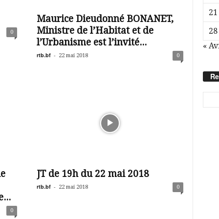
21
Maurice Dieudonné BONANET,
Ministre de l’Habitat et de
28
0
l’Urbanisme est l’invité...
« Av
rtb.bf
-
22 mai 2018
0
Re
le
JT de 19h du 22 mai 2018
rtb.bf
-
22 mai 2018
0
...
0