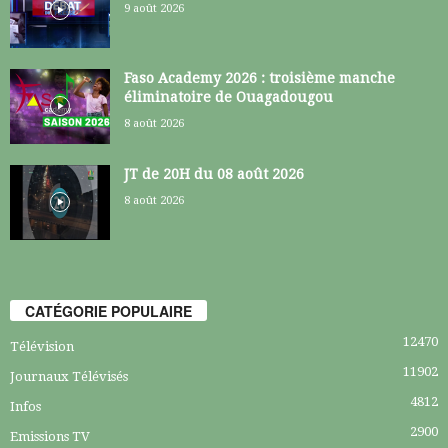
9 août 2026
Faso Academy 2026 : troisième manche
éliminatoire de Ouagadougou
8 août 2026
JT de 20H du 08 août 2026
8 août 2026
CATÉGORIE POPULAIRE
12470
Télévision
11902
Journaux Télévisés
4812
Infos
2900
Emissions TV