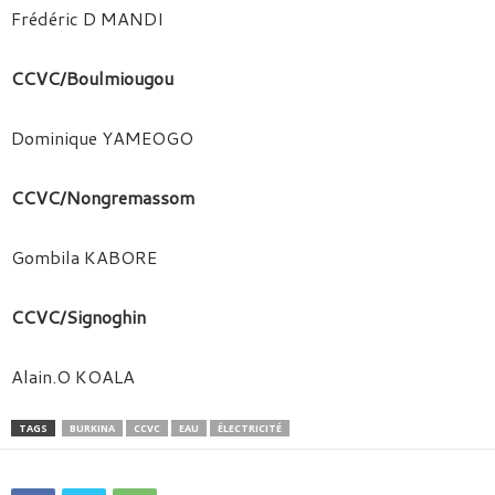
Frédéric D MANDI
CCVC/Boulmiougou
Dominique YAMEOGO
CCVC/Nongremassom
Gombila KABORE
CCVC/Signoghin
Alain.O KOALA
TAGS
BURKINA
CCVC
EAU
ÉLECTRICITÉ