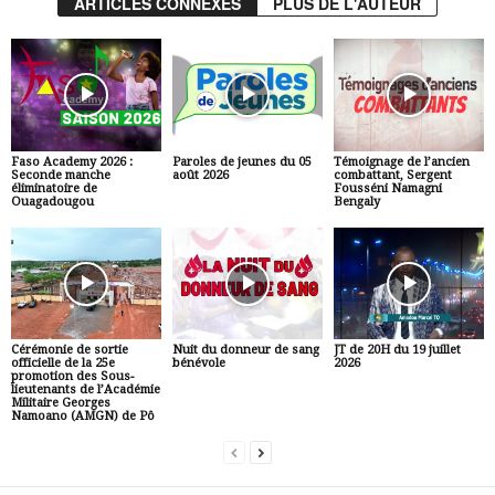
ARTICLES CONNEXES
PLUS DE L'AUTEUR
Faso Academy 2026 :
Paroles de jeunes du 05
Témoignage de l’ancien
Seconde manche
août 2026
combattant, Sergent
éliminatoire de
Fousséni Namagni
Ouagadougou
Bengaly
Cérémonie de sortie
Nuit du donneur de sang
JT de 20H du 19 juillet
officielle de la 25e
bénévole
2026
promotion des Sous-
lieutenants de l’Académie
Militaire Georges
Namoano (AMGN) de Pô