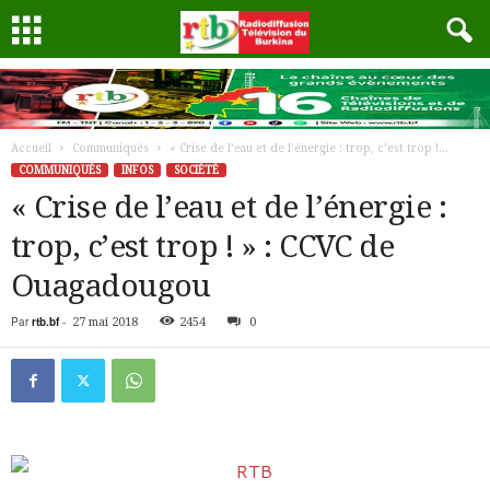
Accueil
Communiqués
« Crise de l’eau et de l’énergie : trop, c’est trop !...
COMMUNIQUÉS
INFOS
SOCIÉTÉ
« Crise de l’eau et de l’énergie :
trop, c’est trop ! » : CCVC de
Ouagadougou
Par
rtb.bf
-
27 mai 2018
2454
0