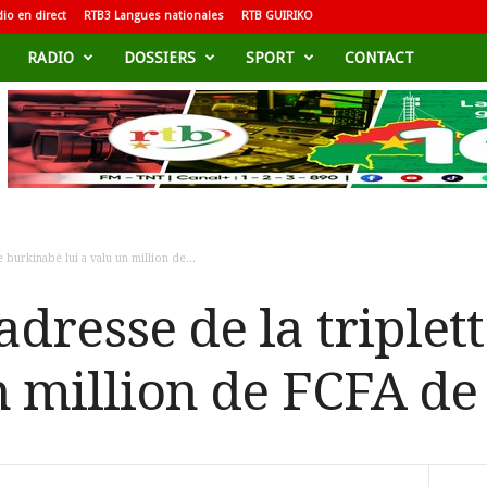
io en direct
RTB3 Langues nationales
RTB GUIRIKO
RADIO
DOSSIERS
SPORT
CONTACT
 burkinabè lui a valu un million de...
adresse de la triple
un million de FCFA d