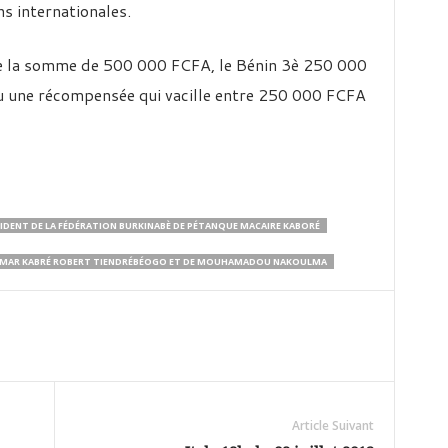
ns internationales.
te la somme de 500 000 FCFA, le Bénin 3è 250 000
eçu une récompensée qui vacille entre 250 000 FCFA
SIDENT DE LA FÉDÉRATION BURKINABÈ DE PÉTANQUE MACAIRE KABORÉ
OUMAR KABRÉ ROBERT TIENDRÉBÉOGO ET DE MOUHAMADOU NAKOULMA
Article Suivant