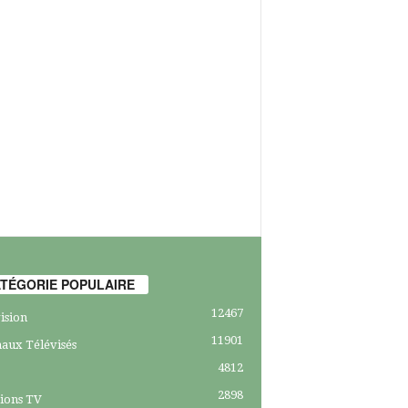
TÉGORIE POPULAIRE
12467
ision
11901
aux Télévisés
4812
2898
ions TV