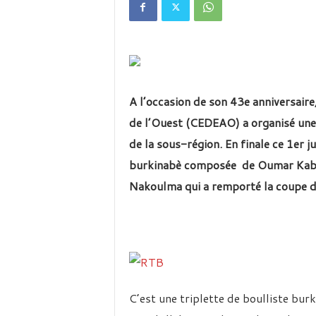
é
v
i
s
i
o
n
A l’occasion de son 43e anniversair
d
u
de l’Ouest (CEDEAO) a organisé une
B
de la sous-région. En finale ce 1er ju
u
r
burkinabè composée de Oumar Kab
k
Nakoulma qui a remporté la coupe de
i
n
a
C’est une triplette de boulliste b