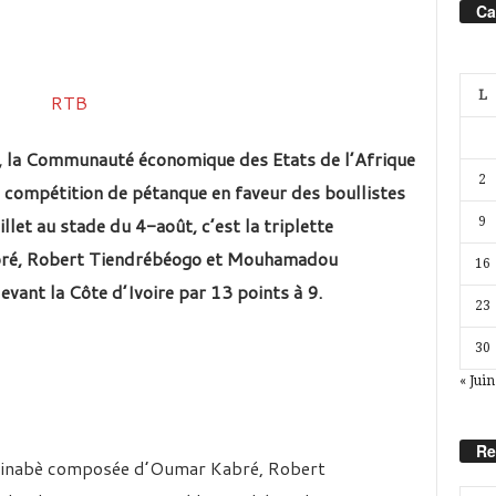
Ca
L
e, la Communauté économique des Etats de l’Afrique
2
 compétition de pétanque en faveur des boullistes
illet au stade du 4-août, c’est la triplette
9
ré, Robert Tiendrébéogo et Mouhamadou
16
vant la Côte d’Ivoire par 13 points à 9.
23
30
« Juin
Re
urkinabè composée d’Oumar Kabré, Robert