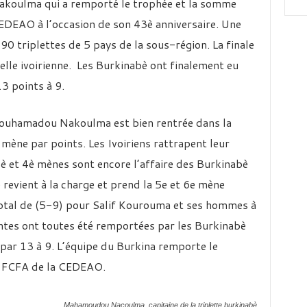
oulma qui a remporté le trophée et la somme
CEDEAO à l’occasion de son 43è anniversaire. Une
90 triplettes de 5 pays de la sous-région. La finale
elle ivoirienne. Les Burkinabè ont finalement eu
13 points à 9.
 Mouhamadou Nakoulma est bien rentrée dans la
mène par points. Les Ivoiriens rattrapent leur
3è et 4è mènes sont encore l’affaire des Burkinabè
e revient à la charge et prend la 5e et 6e mène
total de (5-9) pour Salif Kourouma et ses hommes à
ntes ont toutes été remportées par les Burkinabè
 par 13 à 9. L’équipe du Burkina remporte le
e FCFA de la CEDEAO.
Mahamoudou Nacoulma, capitaine de la triplette burkinabè