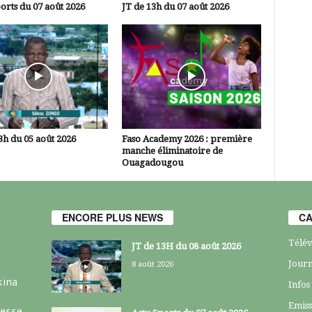
orts du 07 août 2026
JT de 13h du 07 août 2026
3h du 05 août 2026
Faso Academy 2026 : première
manche éliminatoire de
Ouagadougou
ENCORE PLUS NEWS
CA
Télév
JT de 13H du 08 août 2026
Journ
8 août 2026
kina
Infos
Emiss
resse