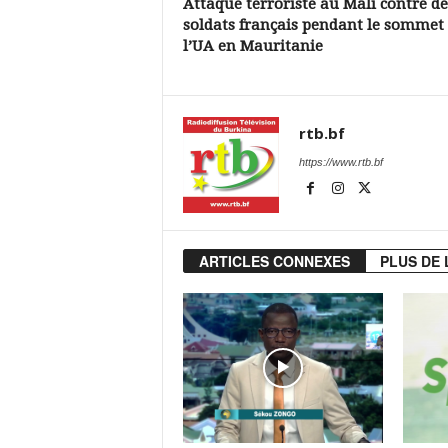
Attaque terroriste au Mali contre de
soldats français pendant le sommet
l’UA en Mauritanie
rtb.bf
https://www.rtb.bf
ARTICLES CONNEXES
PLUS DE 