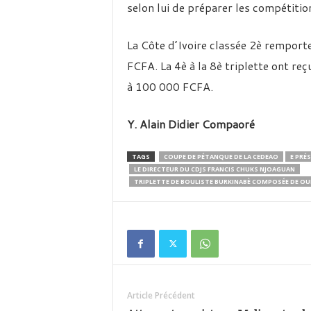
selon lui de préparer les compétitio
La Côte d’Ivoire classée 2è rempor
FCFA. La 4è à la 8è triplette ont r
à 100 000 FCFA.
Y. Alain Didier Compaoré
TAGS
COUPE DE PÉTANQUE DE LA CEDEAO
E PRÉ
LE DIRECTEUR DU CDJS FRANCIS CHUKS NJOAGUAN
TRIPLETTE DE BOULISTE BURKINABÈ COMPOSÉE DE 
Article Précédent