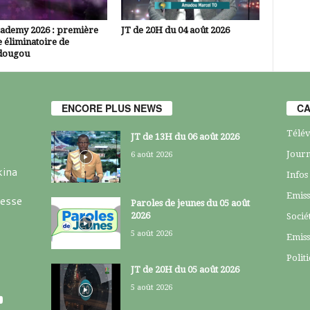
cademy 2026 : première
JT de 20H du 04 août 2026
 éliminatoire de
dougou
ENCORE PLUS NEWS
CA
Télév
JT de 13H du 06 août 2026
Journ
6 août 2026
kina
Infos
Emiss
resse
Paroles de jeunes du 05 août
2026
Socié
5 août 2026
Emiss
Polit
JT de 20H du 05 août 2026
5 août 2026