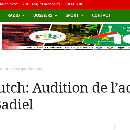
io en direct
RTB3 Langues nationales
RTB GUIRIKO
RADIO
DOSSIERS
SPORT
CONTACT
djudant chef major Eloi Badiel
utch: Audition de l’a
Badiel