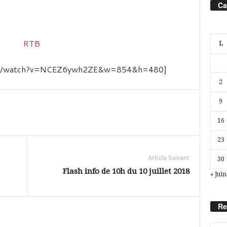
Ca
L
com/watch?v=NCEZ6ywh2ZE&w=854&h=480]
2
9
16
23
Article Suivant
30
Flash info de 10h du 10 juillet 2018
« Juin
Re