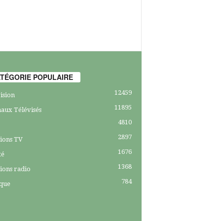
TÉGORIE POPULAIRE
12459
ision
11895
aux Télévisés
4810
2897
ions TV
1676
té
1368
ions radio
784
ique