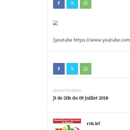
é
v
i
s
i
o
n
[youtube https://www.youtube.
d
u
B
u
r
k
i
n
Article Précédent
a
Jt de 20h du 09 juillet 2018
rtb.bf