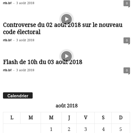
rtb.bf
-
3 août 2018
0
Controverse du 02 août 2018 sur le nouveau
code électoral
rtb.bf
-
3 août 2018
0
Flash de 10h du 03 août 2018
rtb.bf
-
3 août 2018
0
Calendrier
août 2018
L
M
M
J
V
S
D
1
2
3
4
5