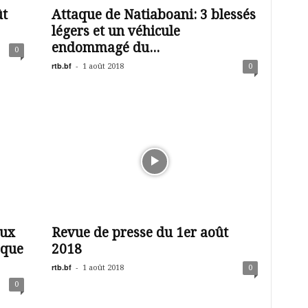
ût
Attaque de Natiaboani: 3 blessés
légers et un véhicule
endommagé du...
0
rtb.bf
-
1 août 2018
0
aux
Revue de presse du 1er août
aque
2018
rtb.bf
-
1 août 2018
0
0