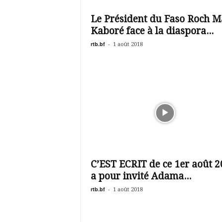
é
v
Le Président du Faso Roch M
i
Kaboré face à la diaspora...
s
i
rtb.bf
-
1 août 2018
o
n
d
u
B
u
r
k
i
n
a
C’EST ECRIT de ce 1er août 
a pour invité Adama...
rtb.bf
-
1 août 2018