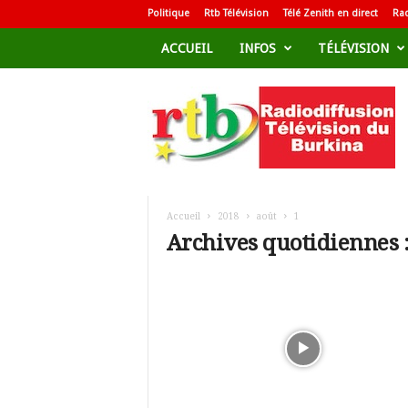
Politique
Rtb Télévision
Télé Zenith en direct
Rad
ACCUEIL
INFOS
TÉLÉVISION
R
a
d
i
o
d
i
f
Accueil
2018
août
1
f
Archives quotidiennes :
u
s
i
o
n
T
é
l