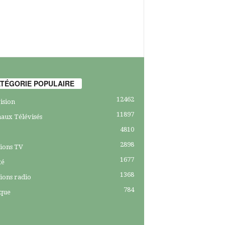
TÉGORIE POPULAIRE
12462
ision
11897
aux Télévisés
4810
2898
ions TV
1677
té
1368
ions radio
784
ique