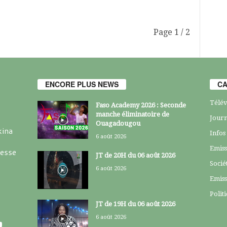
Page 1 / 2
ENCORE PLUS NEWS
CA
Télév
Faso Academy 2026 : Seconde
manche éliminatoire de
Journ
Ouagadougou
kina
Infos
6 août 2026
Emiss
resse
JT de 20H du 06 août 2026
Socié
6 août 2026
Emiss
Polit
JT de 19H du 06 août 2026
6 août 2026