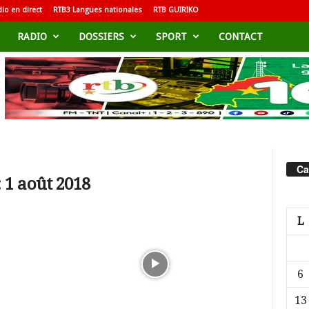
io en direct
RTB3 Langues nationales
RTB GUIRIKO
RADIO
DOSSIERS
SPORT
CONTACT
Ca
 1 août 2018
L
6
13