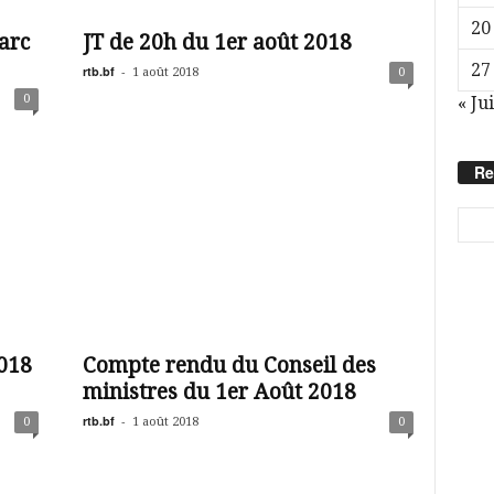
20
arc
JT de 20h du 1er août 2018
27
rtb.bf
-
1 août 2018
0
0
« Jui
Re
2018
Compte rendu du Conseil des
ministres du 1er Août 2018
rtb.bf
-
0
1 août 2018
0