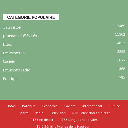
CATÉGORIE POPULAIRE
12469
Télévision
11902
Journaux Télévisés
4812
Infos
2899
Emissions TV
1677
Société
1368
Emissions radio
785
Politique
Infos
Politique
Economie
Société
International
Culture
Sports
Radio
Télévision
RTB Télévision en direct
RTB3 en direct
RTB3 Langues nationales
Télé Zénith : Prenez de la Hauteur !