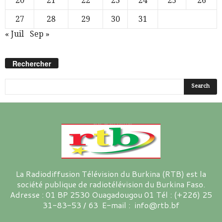
20
21
22
23
24
25
26
27
28
29
30
31
« Juil
Sep »
Rechercher
La Radiodiffusion Télévision du Burkina (RTB) est la
société publique de radiotélévision du Burkina Faso.
Adresse : 01 BP 2530 Ouagadougou 01 Tél : (+226) 25
31-83-53 / 63 E-mail : info@rtb.bf