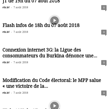
JT de 19h du 07 août 2018
rtb.bf
-
7 août 2018
0
Flash infos de 18h du 07 août 2018
rtb.bf
-
7 août 2018
0
Connexion internet 3G: la Ligue des
consommateurs du Burkina dénonce une...
rtb.bf
-
7 août 2018
0
Modification du Code électoral: le MPP salue
« une victoire de la...
rtb.bf
-
7 août 2018
0