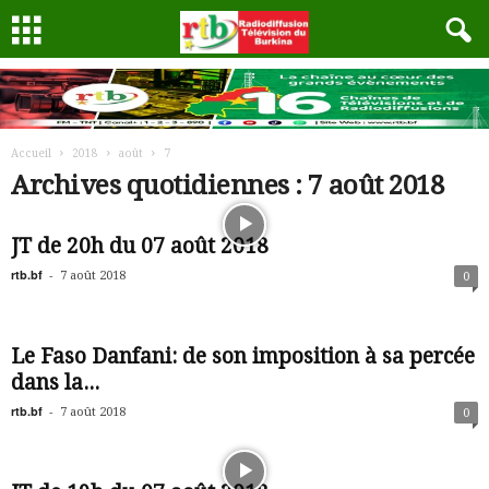
Accueil
2018
août
7
Archives quotidiennes : 7 août 2018
JT de 20h du 07 août 2018
rtb.bf
-
7 août 2018
0
Le Faso Danfani: de son imposition à sa percée
dans la...
rtb.bf
-
7 août 2018
0