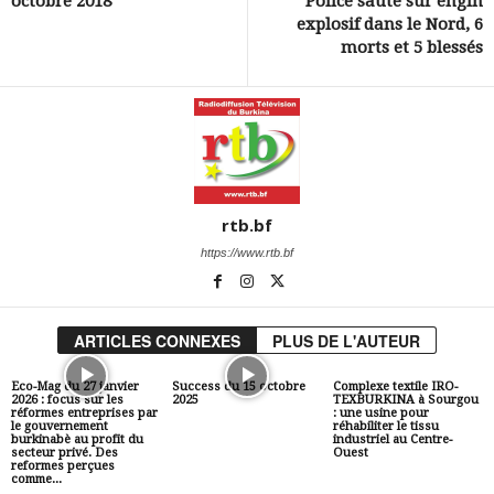
octobre 2018
Police saute sur engin
explosif dans le Nord, 6
morts et 5 blessés
rtb.bf
https://www.rtb.bf
ARTICLES CONNEXES
PLUS DE L'AUTEUR
Eco-Mag du 27 janvier
Success du 15 octobre
Complexe textile IRO-
2026 : focus sur les
2025
TEXBURKINA à Sourgou
réformes entreprises par
: une usine pour
le gouvernement
réhabiliter le tissu
burkinabè au profit du
industriel au Centre-
secteur privé. Des
Ouest
reformes perçues
comme...