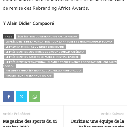
de remise des Rebranding Africa Awards.
Y Alain Didier Compaoré
TAGS
ÈME ÉDITION DU REBRANDING AFRICA FORUM
LA PRÉSIDENTE DE LA FONDATION POUR LA NATURE ET L'HOMME AUDREY PULVAR
LE PREMIER MINISTRE DU NIGER BRIGI RAFINI
LE PRÉSIDENT DE SOUTHBRIDGE GROUP DONALD KABÉRUKA
LE PRÉSIDENT DU FASO ROCH MARC CHRISTIAN KABORÉ
LE PRÉSIDENT INTERNATIONAL ISLAMICC TRADE FINANCE CORPORATION HANI SALEM
SONBOL
PRÉSIDENT GHANÉEN NANA ADDO DANKWA AKUFO-ADDO
PROMOTEUR THIERRY HOT DU RAF
Article Précédent
Article Suivant
Magazine des sports du 05
Burkina: une équipe de la