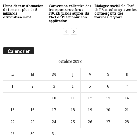
Usine de transformation
Convention collective des
Dialogue social : le Chef
de tomate : plus de 5
transports routiers :
de l’Etat échange avec les
milliards
l’UCRB plaide auprès du
commerçants des
d’investissement
Chef de l’Etat pour son
marchés et yaars
application
Calendrier
octobre 2018
L
M
M
J
V
S
D
1
2
3
4
5
6
7
8
9
10
11
12
13
14
15
16
17
18
19
20
21
22
23
24
25
26
27
28
29
30
31