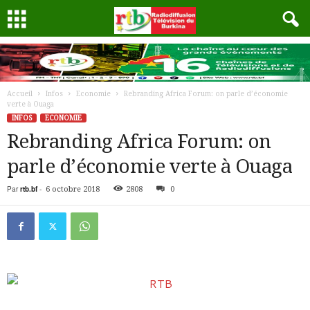
Accueil
Infos
Economie
Rebranding Africa Forum: on parle d’économie
verte à Ouaga
INFOS
ECONOMIE
Rebranding Africa Forum: on
parle d’économie verte à Ouaga
Par
rtb.bf
-
6 octobre 2018
2808
0