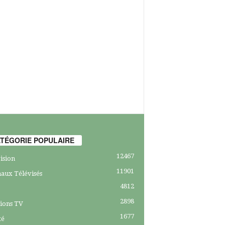
TÉGORIE POPULAIRE
12467
ision
11901
aux Télévisés
4812
2898
ions TV
1677
té