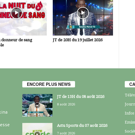
u donneur de sang
JT de 20H du 19 juillet 2026
le
ENCORE PLUS NEWS
CA
Télév
JT de 13H du 08 août 2026
Journ
8 août 2026
kina
Infos
Emiss
resse
Actu Sports du 07 août 2026
Socié
7 août 2026