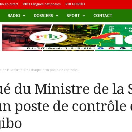
io en direct
RTB3 Langues nationales
RTB GUIRIKO
RADIO
DOSSIERS
SPORT
CONTACT
de la Sécurité sur l’attaque d’un poste de contrôle...
du Ministre de la S
un poste de contrôle 
jibo