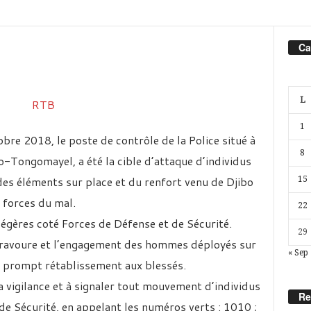
Ca
L
1
re 2018, le poste de contrôle de la Police situé à
8
o-Tongomayel, a été la cible d’attaque d’individus
des éléments sur place et du renfort venu de Djibo
15
 forces du mal.
22
égères coté Forces de Défense et de Sécurité.
29
a bravoure et l’engagement des hommes déployés sur
« Sep
te prompt rétablissement aux blessés.
 la vigilance et à signaler tout mouvement d’individus
Re
de Sécurité, en appelant les numéros verts : 1010 ;