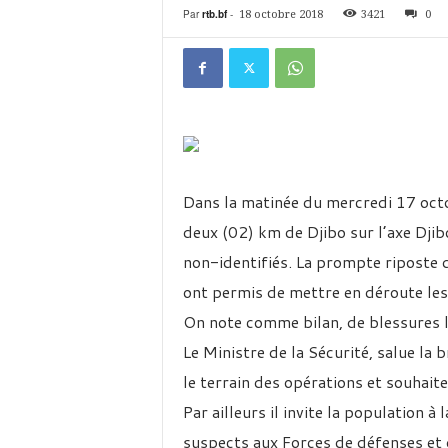
é
Par
rtb.bf
-
18 octobre 2018
3421
0
v
i
s
i
o
n
d
u
B
Dans la matinée du mercredi 17 octob
u
deux (02) km de Djibo sur l’axe Djib
r
k
non-identifiés. La prompte riposte 
i
ont permis de mettre en déroute les
n
a
On note comme bilan, de blessures l
Le Ministre de la Sécurité, salue l
le terrain des opérations et souhai
Par ailleurs il invite la population à
suspects aux Forces de défenses et 