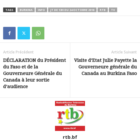
TAGS
BURKINA
INFO
JT DE 13H DU 24 OCTOBRE 2018
RTB
TV
Article Précédent
Article Suivant
DÉCLARATION du Président
Visite d’Etat Julie Payette la
du Faso et de la
Gouverneure générale du
Gouverneure Générale du
Canada au Burkina Faso
Canada à leur sortie
d’audience
rtb.bf