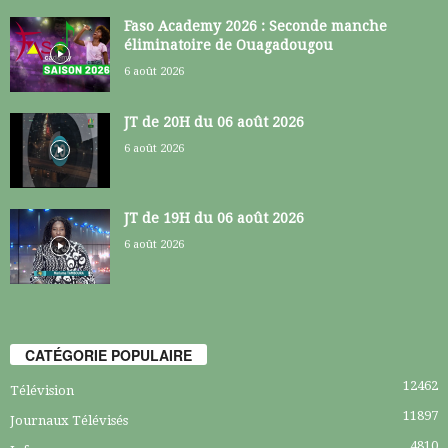
Faso Academy 2026 : Seconde manche
éliminatoire de Ouagadougou
6 août 2026
JT de 20H du 06 août 2026
6 août 2026
JT de 19H du 06 août 2026
6 août 2026
CATÉGORIE POPULAIRE
12462
Télévision
11897
Journaux Télévisés
4810