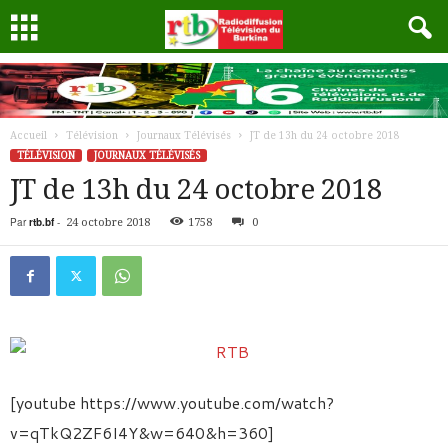
Accueil
Télévision
Journaux Télévisés
JT de 13h du 24 octobre 2018
TÉLÉVISION
JOURNAUX TÉLÉVISÉS
JT de 13h du 24 octobre 2018
Par
rtb.bf
-
24 octobre 2018
1758
0
[youtube https://www.youtube.com/watch?
v=qTkQ2ZF6I4Y&w=640&h=360]