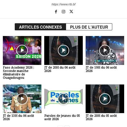
https://www.rtb.bf
ARTICLES CONNEXES
PLUS DE L'AUTEUR
Faso Academy 2026 :
JT de 20H du 06 août
JT de 19H du 06 août
Seconde manche
2026
2026
éliminatoire de
Ouagadougou
JT de 13H du 06 août
Paroles de jeunes du 05
JT de 20H du 05 août
2026
août 2026
2026