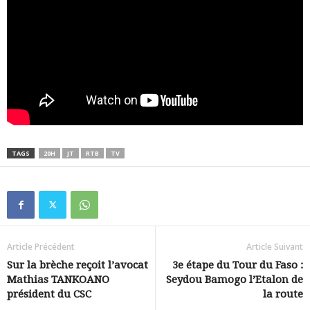
TAGS
20H
JT
RTB
TV
Article Précédent
Article Suivant
Sur la brèche reçoit l’avocat
3e étape du Tour du Faso :
Mathias TANKOANO
Seydou Bamogo l’Etalon de
président du CSC
la route