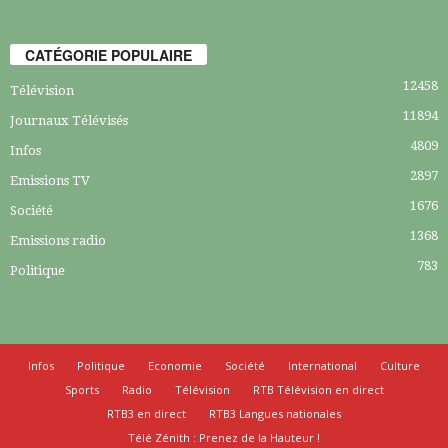
CATÉGORIE POPULAIRE
12458
Télévision
11894
Journaux Télévisés
4809
Infos
2897
Emissions TV
1676
Société
1368
Emissions radio
783
Politique
Infos
Politique
Economie
Société
International
Culture
Sports
Radio
Télévision
RTB Télévision en direct
RTB3 en direct
RTB3 Langues nationales
Télé Zénith : Prenez de la Hauteur !