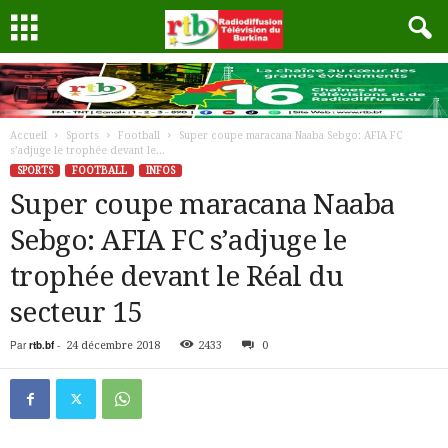
Accueil
Sports
Football
Super coupe maracana Naaba Sebgo: AFIA FC
s’adjuge le trophée devant le...
SPORTS
FOOTBALL
INFOS
Super coupe maracana Naaba
Sebgo: AFIA FC s’adjuge le
trophée devant le Réal du
secteur 15
Par
rtb.bf
-
24 décembre 2018
2433
0