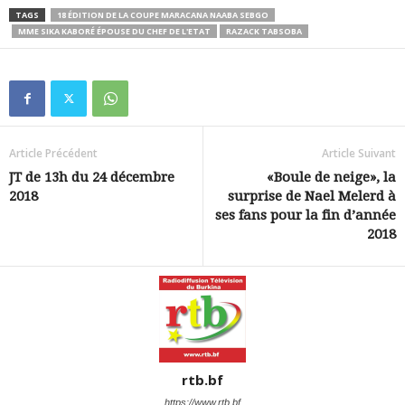
TAGS
18 ÉDITION DE LA COUPE MARACANA NAABA SEBGO
MME SIKA KABORÉ ÉPOUSE DU CHEF DE L'ETAT
RAZACK TABSOBA
Article Précédent
Article Suivant
JT de 13h du 24 décembre
«Boule de neige», la
2018
surprise de Nael Melerd à
ses fans pour la fin d’année
2018
rtb.bf
https://www.rtb.bf