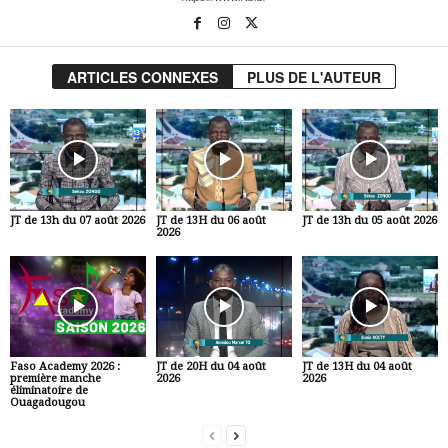
ARTICLES CONNEXES
PLUS DE L'AUTEUR
JT de 13h du 07 août 2026
JT de 13H du 06 août
JT de 13h du 05 août 2026
2026
Faso Academy 2026 :
JT de 20H du 04 août
JT de 13H du 04 août
première manche
2026
2026
éliminatoire de
Ouagadougou