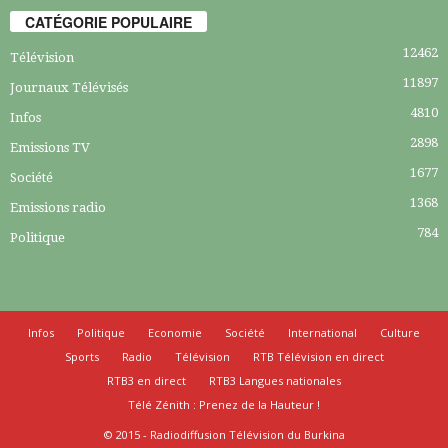
CATÉGORIE POPULAIRE
12462
Télévision
11897
Journaux Télévisés
4810
Infos
2898
Emissions TV
1677
Société
1368
Emissions radio
784
Politique
Infos
Politique
Economie
Société
International
Culture
Sports
Radio
Télévision
RTB Télévision en direct
RTB3 en direct
RTB3 Langues nationales
Télé Zénith : Prenez de la Hauteur !
© 2015 - Radiodiffusion Télévision du Burkina