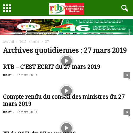
Accueil
2019
mars
27
Archives quotidiennes : 27 mars 2019
RTB – C’EST ECRIT du 27 mars 2019
rtb.bf
-
27 mars 2019
0
Compte rendu du conseil des ministres du 27
mars 2019
rtb.bf
-
27 mars 2019
0