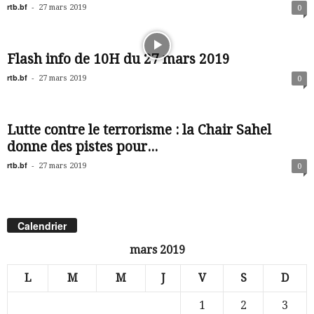
rtb.bf
-
27 mars 2019
0
Flash info de 10H du 27 mars 2019
rtb.bf
-
27 mars 2019
0
Lutte contre le terrorisme : la Chair Sahel
donne des pistes pour...
rtb.bf
-
27 mars 2019
0
Calendrier
mars 2019
L
M
M
J
V
S
D
1
2
3