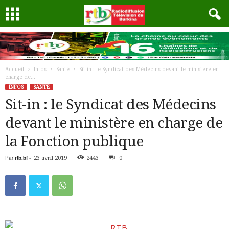
Accueil
Infos
Santé
Sit-in : le Syndicat des Médecins devant le ministère en
charge de...
INFOS
SANTÉ
Sit-in : le Syndicat des Médecins
devant le ministère en charge de
la Fonction publique
Par
rtb.bf
-
23 avril 2019
2443
0