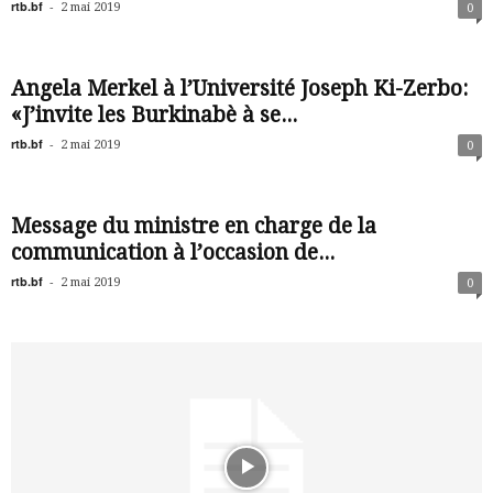
rtb.bf
-
2 mai 2019
0
Angela Merkel à l’Université Joseph Ki-Zerbo:
«J’invite les Burkinabè à se...
rtb.bf
-
2 mai 2019
0
Message du ministre en charge de la
communication à l’occasion de...
rtb.bf
-
2 mai 2019
0