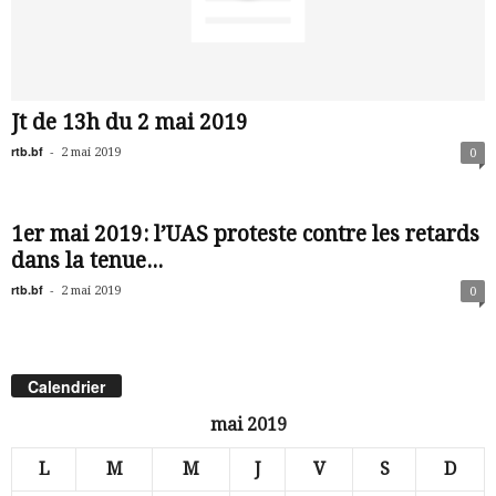
Jt de 13h du 2 mai 2019
rtb.bf
-
2 mai 2019
0
1er mai 2019: l’UAS proteste contre les retards
dans la tenue...
rtb.bf
-
2 mai 2019
0
Calendrier
mai 2019
L
M
M
J
V
S
D