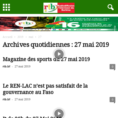
Accueil
2019
mai
27
Archives quotidiennes : 27 mai 2019
Magazine des sports du 27 mai 2019
rtb.bf
-
27 mai 2019
0
Le REN-LAC n’est pas satisfait de la
gouvernance au Faso
rtb.bf
-
27 mai 2019
0