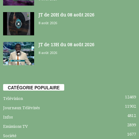
JT de 20H du 08 août 2026
8 août 2026
JT de 13H du 08 août 2026
8 août 2026
CATÉGORIE POPULAIRE
12469
Télévision
11902
Journaux Télévisés
4812
Infos
2899
Emissions TV
1677
Société