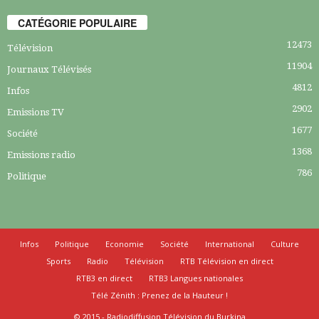
CATÉGORIE POPULAIRE
12473
Télévision
11904
Journaux Télévisés
4812
Infos
2902
Emissions TV
1677
Société
1368
Emissions radio
786
Politique
Infos
Politique
Economie
Société
International
Culture
Sports
Radio
Télévision
RTB Télévision en direct
RTB3 en direct
RTB3 Langues nationales
Télé Zénith : Prenez de la Hauteur !
© 2015 - Radiodiffusion Télévision du Burkina