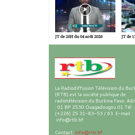
JT de 20H du 04 août 2026
JT de 1
La Radiodiffusion Télévision du Bur
(RTB) est la société publique de
radiotélévision du Burkina Faso. Ad
: 01 BP 2530 Ouagadougou 01 Tél :
(+226) 25 31-83-53 / 63 E-mail :
info@rtb.bf
Contact:
info@rtb.bf