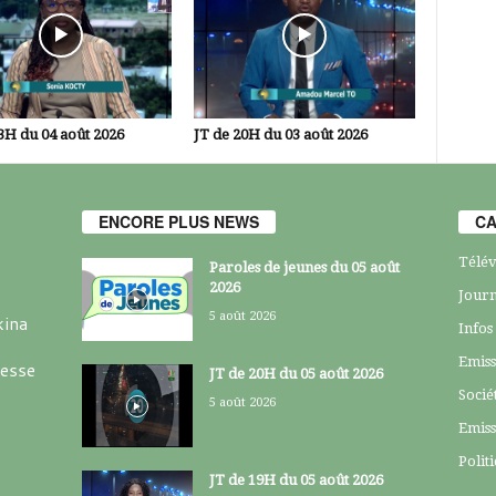
3H du 04 août 2026
JT de 20H du 03 août 2026
ENCORE PLUS NEWS
CA
Télév
Paroles de jeunes du 05 août
2026
Journ
5 août 2026
kina
Infos
Emiss
resse
JT de 20H du 05 août 2026
Socié
5 août 2026
Emiss
Polit
JT de 19H du 05 août 2026