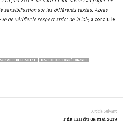
’ici à juin 2019, démarrera une vaste campagne de
 sensibilisation sur les différents textes. Après
e de vérifier le respect strict de la loi»,
a conclu le
BANISME ET DE L’HABITAT
MAURICE DIEUDONNÉ BONANET
Article Suivant
JT de 13H du 08 mai 2019