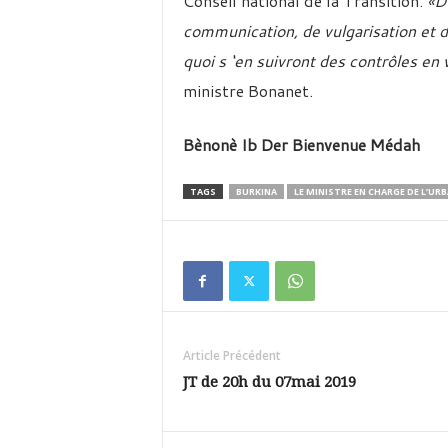
Conseil national de la Transition.
«D
communication, de vulgarisation et de
quoi s ‘en suivront des contrôles en vu
ministre Bonanet.
Bènonè Ib Der Bienvenue Médah
TAGS
BURKINA
LE MINISTRE EN CHARGE DE L’UR
Article Précédent
JT de 20h du 07mai 2019