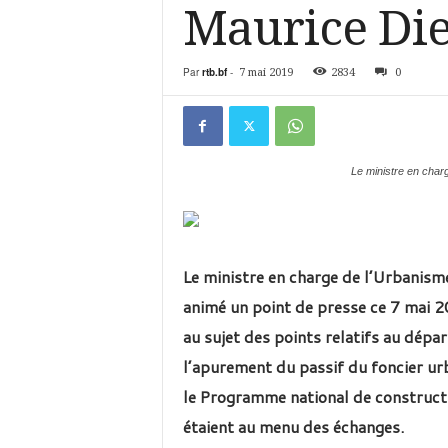
é
Maurice Di
v
i
s
Par
rtb.bf
-
7 mai 2019
2834
0
i
o
n
d
u
Le ministre en char
B
u
r
k
i
Le ministre en charge de l’Urbanism
n
animé un point de presse ce 7 mai 
a
au sujet des points relatifs au dépar
l’apurement du passif du foncier urb
le Programme national de constructi
étaient au menu des échanges.