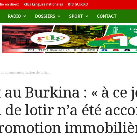
io en direct
RTB3 Langues nationales
RTB GUIRIKO
RADIO
DOSSIERS
SPORT
CONTACT
ur aucune autorisation de lotir...
 au Burkina : « à ce 
 de lotir n’a été acc
promotion immobiliè