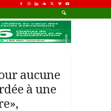
jour aucune
ordée à une
re»,