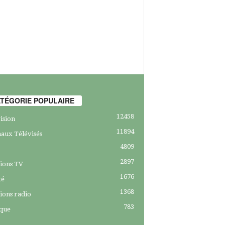
TÉGORIE POPULAIRE
12458
ision
11894
aux Télévisés
4809
2897
ions TV
1676
té
1368
ions radio
783
ique