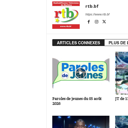
rtb.bf
https://www.rtb.bf
ARTICLES CONNEXES
PLUS DE 
Paroles de jeunes du 05 août
JT de 1
2026