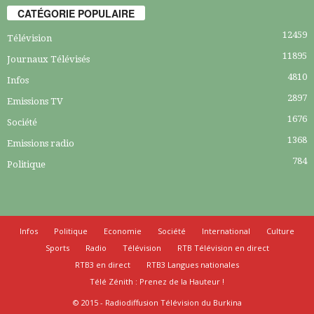
CATÉGORIE POPULAIRE
12459
Télévision
11895
Journaux Télévisés
4810
Infos
2897
Emissions TV
1676
Société
1368
Emissions radio
784
Politique
Infos
Politique
Economie
Société
International
Culture
Sports
Radio
Télévision
RTB Télévision en direct
RTB3 en direct
RTB3 Langues nationales
Télé Zénith : Prenez de la Hauteur !
© 2015 - Radiodiffusion Télévision du Burkina