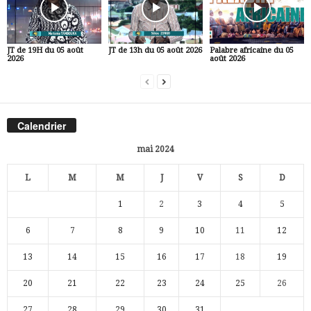
JT de 19H du 05 août
JT de 13h du 05 août 2026
Palabre africaine du 05
2026
août 2026
Calendrier
mai 2024
L
M
M
J
V
S
D
1
2
3
4
5
6
7
8
9
10
11
12
13
14
15
16
17
18
19
20
21
22
23
24
25
26
27
28
29
30
31