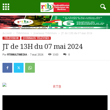
Accueil
Télévision
Journaux Télévisés
JT de 13H du 07 mai 2024
TÉLÉVISION
JOURNAUX TÉLÉVISÉS
JT de 13H du 07 mai 2024
Par
RTBMULTIMEDIA
-
7 mai 2024
1163
0