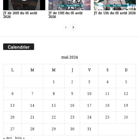
JT de 20H du 05 août
JT de 19H du 05 août
JT de 13h du 05 août 2026
2026
2026
Calendrier
mai 2024
L
M
M
J
V
S
D
1
2
3
4
5
6
7
8
9
10
11
12
13
14
15
16
17
18
19
20
21
22
23
24
25
26
27
28
29
30
31
« Avr
Juin »