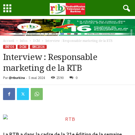
Accueil
Infos
DCM
Interview : Responsable marketing de la RTB
INFOS
DCM
SNC2024
Interview : Responsable
marketing de la RTB
Par
@rtburkina
-
5 mai 2024
2590
0
La RTB a dans la cadre de la 21e édition de la semaine