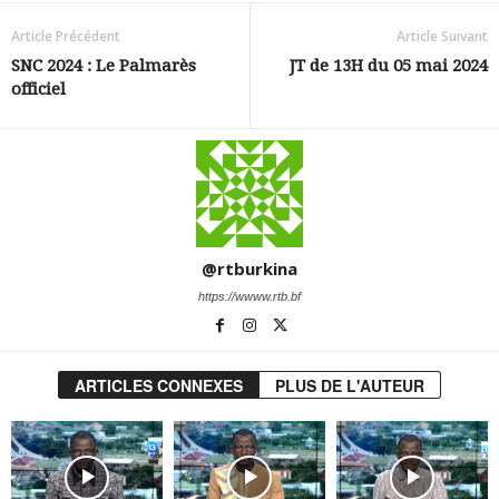
Article Précédent
Article Suivant
SNC 2024 : Le Palmarès
JT de 13H du 05 mai 2024
officiel
@rtburkina
https://wwww.rtb.bf
ARTICLES CONNEXES
PLUS DE L'AUTEUR