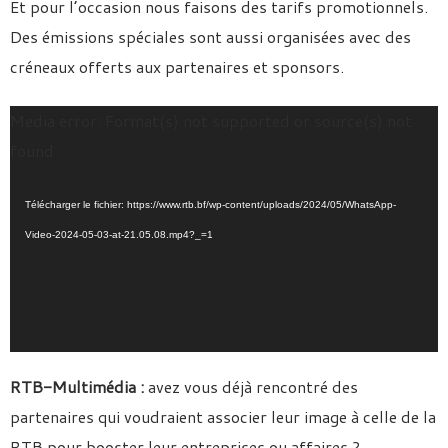
Et pour l’occasion nous faisons des tarifs promotionnels.
Des émissions spéciales sont aussi organisées avec des
créneaux offerts aux partenaires et sponsors.
Lecteur
Media error: Format(s) not supported or source(s) not
vidéo
found
Télécharger le fichier: https://www.rtb.bf/wp-content/uploads/2024/05/WhatsApp-
Video-2024-05-03-at-21.05.08.mp4?_=1
RTB-Multimédia :
avez vous déjà rencontré des
partenaires qui voudraient associer leur image à celle de la
RTB pour booster leur entreprises ou affaires ?