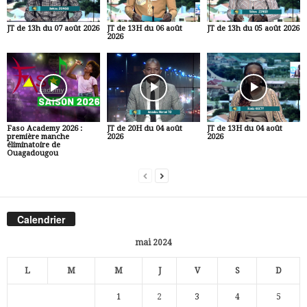
JT de 13h du 07 août 2026
JT de 13H du 06 août
JT de 13h du 05 août 2026
2026
Faso Academy 2026 :
JT de 20H du 04 août
JT de 13H du 04 août
première manche
2026
2026
éliminatoire de
Ouagadougou
Calendrier
mai 2024
L
M
M
J
V
S
D
1
2
3
4
5