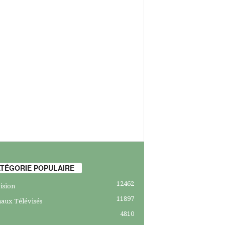
TÉGORIE POPULAIRE
12462
ision
11897
aux Télévisés
4810