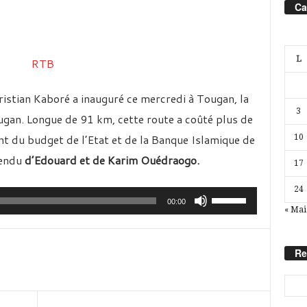
Ca
L
istian Kaboré a inauguré ce mercredi à Tougan, la
3
gan. Longue de 91 km, cette route a coûté plus de
t du budget de l’Etat et de la Banque Islamique de
10
rendu
d’Edouard et de Karim Ouédraogo.
17
24
Utilisez
00:00
« Mai
les
flèches
Re
haut/bas
pour
augmenter