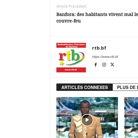
Article Précédent
Banfora: des habitants vivent mal l
couvre-feu
rtb.bf
https://www.rtb.bf
ARTICLES CONNEXES
PLUS DE 