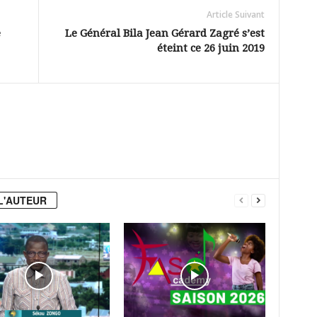
ou
Article Suivant
e
Le Général Bila Jean Gérard Zagré s’est
diminuer
éteint ce 26 juin 2019
le
volume.
L'AUTEUR