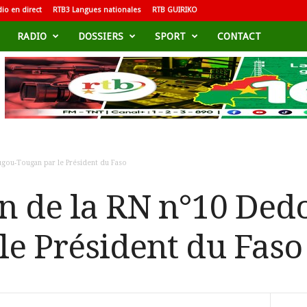
io en direct
RTB3 Langues nationales
RTB GUIRIKO
RADIO
DOSSIERS
SPORT
CONTACT
ugou-Tougan par le Président du Faso
n de la RN n°10 Ded
le Président du Faso