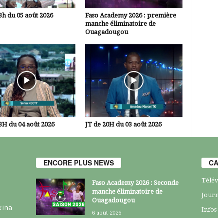
3h du 05 août 2026
Faso Academy 2026 : première
manche éliminatoire de
Ouagadougou
3H du 04 août 2026
JT de 20H du 03 août 2026
ENCORE PLUS NEWS
CA
Télév
Faso Academy 2026 : Seconde
manche éliminatoire de
Journ
Ouagadougou
kina
Infos
6 août 2026