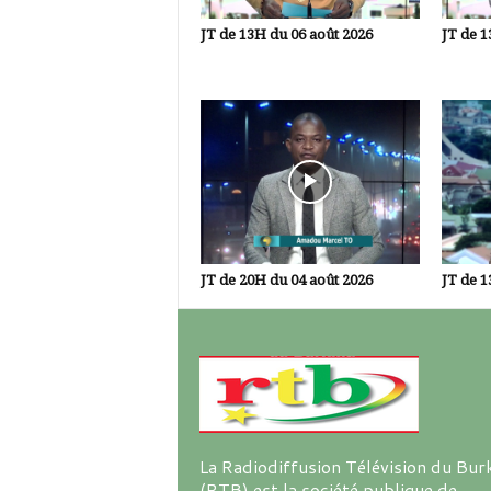
JT de 13H du 06 août 2026
JT de 1
JT de 20H du 04 août 2026
JT de 1
La Radiodiffusion Télévision du Bur
(RTB) est la société publique de