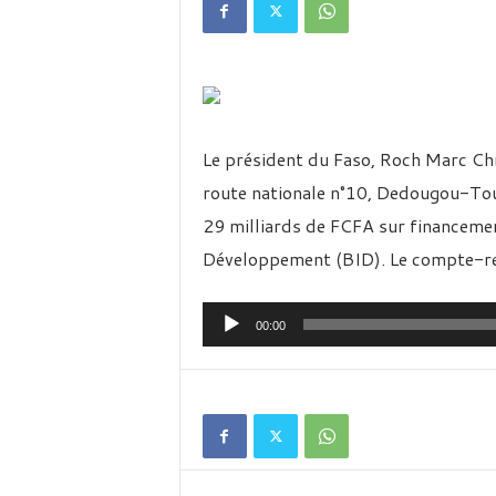
é
v
i
s
i
o
n
Le président du Faso, Roch Marc Chr
d
u
route nationale n°10, Dedougou-Tou
B
29 milliards de FCFA sur financemen
u
r
Développement (BID). Le compte-
k
i
Lecteur
n
00:00
a
audio