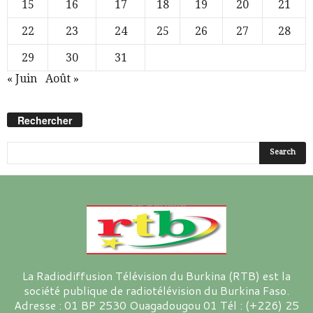
15
16
17
18
19
20
21
22
23
24
25
26
27
28
29
30
31
« Juin
Août »
Rechercher
La Radiodiffusion Télévision du Burkina (RTB) est la
société publique de radiotélévision du Burkina Faso.
Adresse : 01 BP 2530 Ouagadougou 01 Tél : (+226) 25