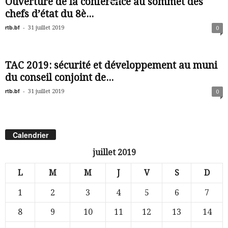
Ouverture de la conférence au sommet des
chefs d’état du 8è...
rtb.bf
-
31 juillet 2019
0
TAC 2019: sécurité et développement au muni
du conseil conjoint de...
rtb.bf
-
31 juillet 2019
0
Calendrier
juillet 2019
L
M
M
J
V
S
D
1
2
3
4
5
6
7
8
9
10
11
12
13
14