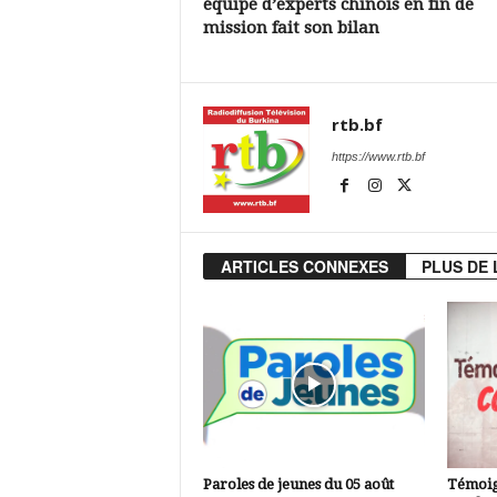
équipe d’experts chinois en fin de
mission fait son bilan
rtb.bf
https://www.rtb.bf
ARTICLES CONNEXES
PLUS DE 
Paroles de jeunes du 05 août
Témoig