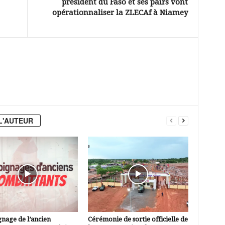
président du Faso et ses pairs vont
opérationnaliser la ZLECAf à Niamey
L'AUTEUR
nage de l’ancien
Cérémonie de sortie officielle de