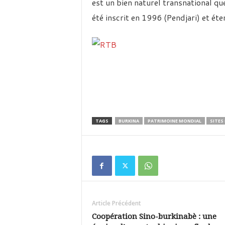
est un bien naturel transnational que
été inscrit en 1996 (Pendjari) et ét
TAGS
BURKINA
PATRIMOINE MONDIAL
SITES
Article Précédent
Coopération Sino-burkinabè : une