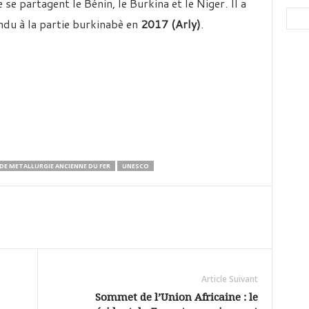
 se partagent le Bénin, le Burkina et le Niger. Il a
endu à la partie burkinabè en
2017 (Arly)
.
 DE METALLURGIE ANCIENNE DU FER
UNESCO
Article Suivant
Sommet de l’Union Africaine : le