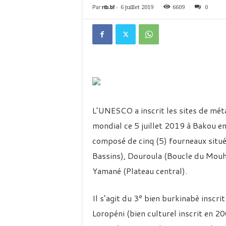
é
Par
rtb.bf
-
6 juillet 2019
6609
0
v
i
s
i
o
n
d
u
B
u
L’UNESCO a inscrit les sites de mét
r
mondial ce 5 juillet 2019 à Bakou en
k
i
composé de cinq (5) fourneaux situés
n
Bassins), Douroula (Boucle du Mouh
a
Yamané (Plateau central).
e
Il s’agit du 3
bien burkinabè inscrit
Loropéni (bien culturel inscrit en 