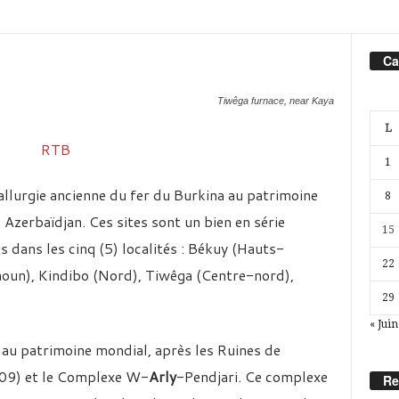
Ca
Tiwêga furnace, near Kaya
L
1
allurgie ancienne du fer du Burkina au patrimoine
8
 Azerbaïdjan. Ces sites sont un bien en série
15
 dans les cinq (5) localités : Békuy (Hauts-
22
oun), Kindibo (Nord), Tiwêga (Centre-nord),
29
« Juin
 au patrimoine mondial, après les Ruines de
2009) et le Complexe W-
Arly
-Pendjari. Ce complexe
Re