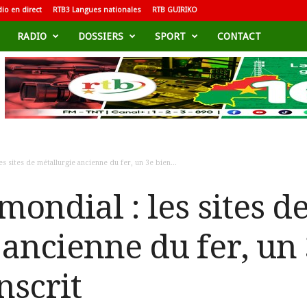
io en direct
RTB3 Langues nationales
RTB GUIRIKO
RADIO
DOSSIERS
SPORT
CONTACT
es sites de métallurgie ancienne du fer, un 3e bien...
ondial : les sites d
 ancienne du fer, un 
nscrit