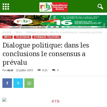
Accueil
Infos
Dialogue politique: dans les conclusions le consensus a prévalu
INFOS
TÉLÉVISION
JOURNAUX TÉLÉVISÉS
Dialogue politique: dans les
conclusions le consensus a
prévalu
Par
rtb.bf
-
22 juillet 2019
1521
0