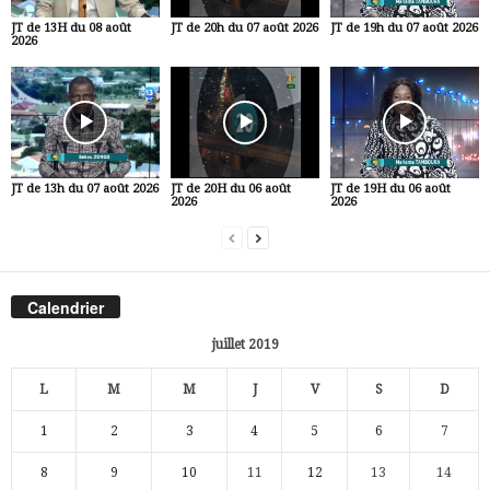
JT de 13H du 08 août
JT de 20h du 07 août 2026
JT de 19h du 07 août 2026
2026
JT de 13h du 07 août 2026
JT de 20H du 06 août
JT de 19H du 06 août
2026
2026
Calendrier
juillet 2019
L
M
M
J
V
S
D
1
2
3
4
5
6
7
8
9
10
11
12
13
14