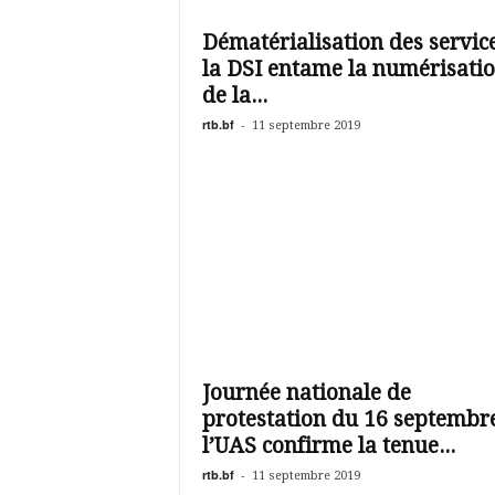
é
v
Dématérialisation des service
i
la DSI entame la numérisati
s
i
de la...
o
rtb.bf
-
11 septembre 2019
n
d
u
B
u
r
k
i
n
a
Journée nationale de
protestation du 16 septembr
l’UAS confirme la tenue...
rtb.bf
-
11 septembre 2019