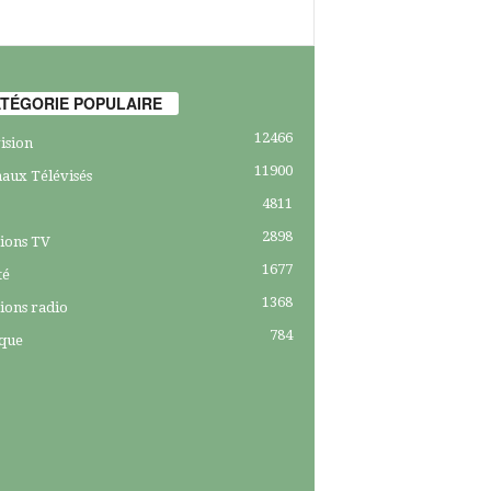
TÉGORIE POPULAIRE
12466
ision
11900
aux Télévisés
4811
2898
ions TV
1677
té
1368
ions radio
784
ique