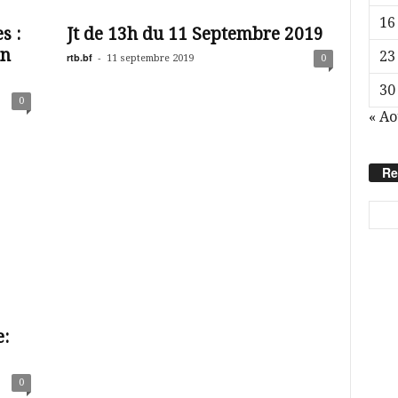
16
s :
Jt de 13h du 11 Septembre 2019
on
23
rtb.bf
-
11 septembre 2019
0
30
0
« Ao
Re
e:
0