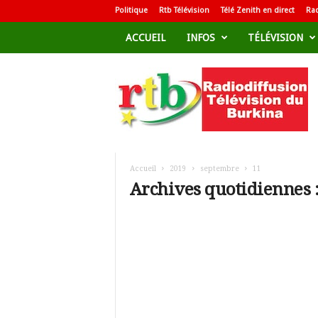
Politique
Rtb Télévision
Télé Zenith en direct
Rad
ACCUEIL
INFOS
TÉLÉVISION
R
a
d
i
o
d
i
f
Accueil
2019
septembre
11
f
Archives quotidiennes 
u
s
i
o
n
T
é
l