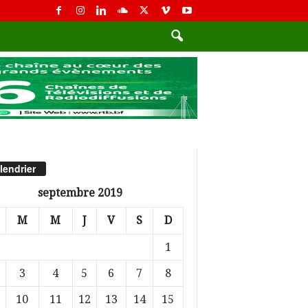
lendrier
septembre 2019
M
M
J
V
S
D
1
3
4
5
6
7
8
10
11
12
13
14
15