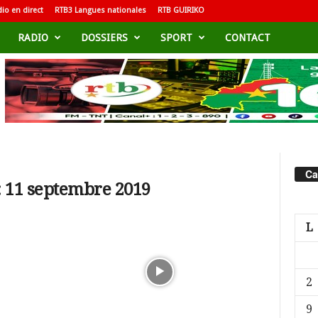
io en direct
RTB3 Langues nationales
RTB GUIRIKO
RADIO
DOSSIERS
SPORT
CONTACT
Ca
: 11 septembre 2019
L
2
9