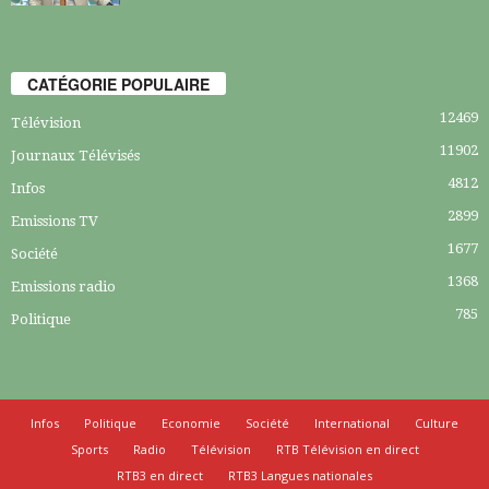
CATÉGORIE POPULAIRE
12469
Télévision
11902
Journaux Télévisés
4812
Infos
2899
Emissions TV
1677
Société
1368
Emissions radio
785
Politique
Infos
Politique
Economie
Société
International
Culture
Sports
Radio
Télévision
RTB Télévision en direct
RTB3 en direct
RTB3 Langues nationales