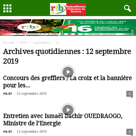
Accueil
2019
septembre
12
Archives quotidiennes : 12 septembre
2019
Concours des greffiers / La croix et la bannière
pour les...
rtb.bf
-
12 septembre 2019
0
Entretien avec Ismaël Bachir OUEDRAOGO,
Ministre de l’Energie
rtb.bf
-
12 septembre 2019
0