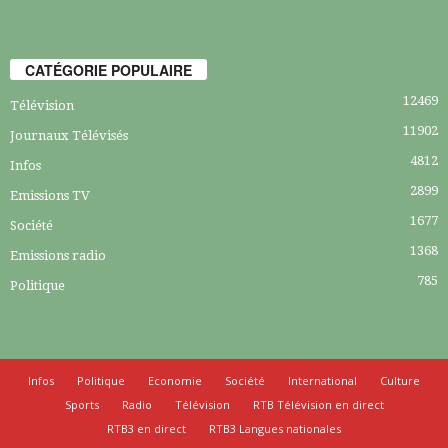
CATÉGORIE POPULAIRE
12469
Télévision
11902
Journaux Télévisés
4812
Infos
2899
Emissions TV
1677
Société
1368
Emissions radio
785
Politique
Infos
Politique
Economie
Société
International
Culture
Sports
Radio
Télévision
RTB Télévision en direct
RTB3 en direct
RTB3 Langues nationales