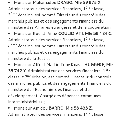
Monsieur Mahamadou
DRABO, Mle 59 878 X,
ère
Administrateur des services financiers, 1
classe,
ème
3
échelon, est nommé Directeur du contrôle des
marchés publics et des engagements financiers du
ministère des Affaires étrangères et de la coopération ;
Monsieur Boundi Aimé
COULIDIATI, Mle 58 424 C,
ère
Administrateur des services financiers, 1
classe,
ème
8
échelon, est nommé Directeur du contrôle des
marchés publics et des engagements financiers du
ministère de la Justice ;
Monsieur Alfred Martin Tony Kuassi
HUGBEKE, Mle
ère
35 742 Y,
Administrateur des services financiers, 1
ème
classe, 8
échelon, est nommé Directeur du contrôle
des marchés publics et des engagements financiers du
ministère de l’Economie, des finances et du
développement, Chargé des dépenses communes
interministérielles ;
Monsieur Amidou
BARRO, Mle 58 433 Z,
ère
Administrateur des services financiers, 1
classe,