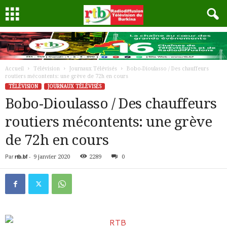
Accueil
Télévision
Journaux Télévisés
Bobo-Dioulasso / Des chauffeurs
routiers mécontents: une grève de 72h en cours
TÉLÉVISION
JOURNAUX TÉLÉVISÉS
Bobo-Dioulasso / Des chauffeurs
routiers mécontents: une grève
de 72h en cours
Par
rtb.bf
-
9 janvier 2020
2289
0