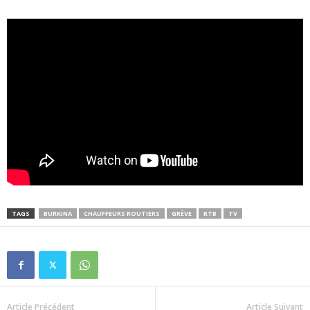
TAGS
BURKINA
CHAUFFEURS ROUTIERS
GRÈVE
RTB
TV
Article Précédent
Article Suivant