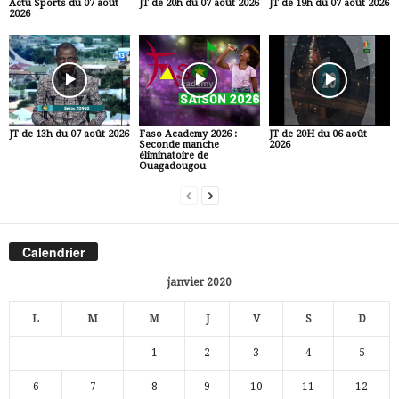
Actu Sports du 07 août
JT de 20h du 07 août 2026
JT de 19h du 07 août 2026
2026
JT de 13h du 07 août 2026
Faso Academy 2026 :
JT de 20H du 06 août
Seconde manche
2026
éliminatoire de
Ouagadougou
Calendrier
janvier 2020
L
M
M
J
V
S
D
1
2
3
4
5
6
7
8
9
10
11
12