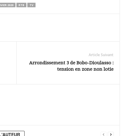
NVIER 2020
RTB
TV
Article Suivant
Arrondissement 3 de Bobo-Dioulasso :
tension en zone non lotie
L'AUTEUR