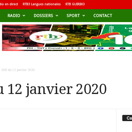
io en direct
RTB3 Langues nationales
RTB GUIRIKO
RADIO
DOSSIERS
SPORT
CONTACT
e 20H du 12 janvier 2020
u 12 janvier 2020
Ca