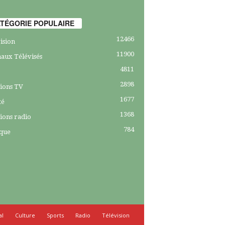
TÉGORIE POPULAIRE
12466
ision
11900
aux Télévisés
4811
2898
ions TV
1677
té
1368
ions radio
784
ique
al
Culture
Sports
Radio
Télévision