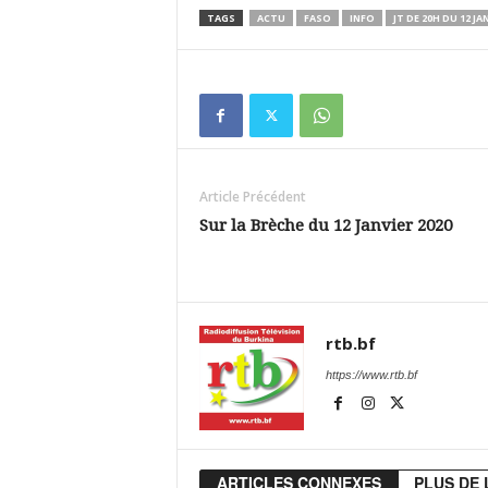
TAGS
ACTU
FASO
INFO
JT DE 20H DU 12 JA
Article Précédent
Sur la Brèche du 12 Janvier 2020
rtb.bf
https://www.rtb.bf
ARTICLES CONNEXES
PLUS DE 