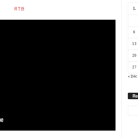
L
6
13
20
27
« Déc
Re