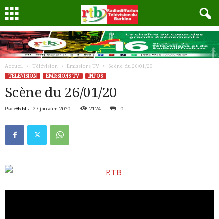
Accueil
Télévision
Emissions TV
Scène du 26/01/20
TÉLÉVISION
EMISSIONS TV
INFOS
Scène du 26/01/20
Par
rtb.bf
-
27 janvier 2020
2124
0