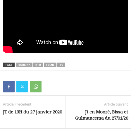
TAGS
BURKINA
RTB
SCÈNE
TV
Article Précédent
Article Suivant
JT de 13H du 27 janvier 2020
Jt en Mooré, Bissa et
Gulmancema du 27/01/20