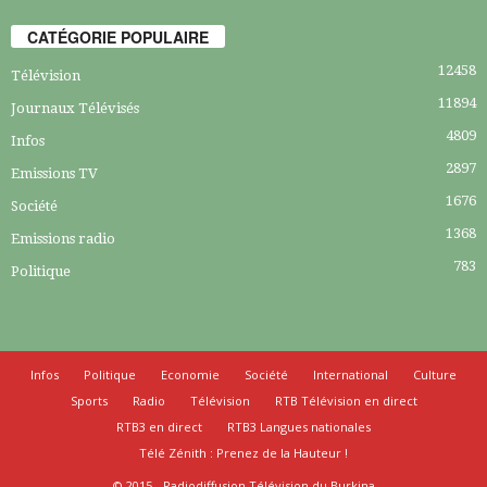
CATÉGORIE POPULAIRE
12458
Télévision
11894
Journaux Télévisés
4809
Infos
2897
Emissions TV
1676
Société
1368
Emissions radio
783
Politique
Infos
Politique
Economie
Société
International
Culture
Sports
Radio
Télévision
RTB Télévision en direct
RTB3 en direct
RTB3 Langues nationales
Télé Zénith : Prenez de la Hauteur !
© 2015 - Radiodiffusion Télévision du Burkina