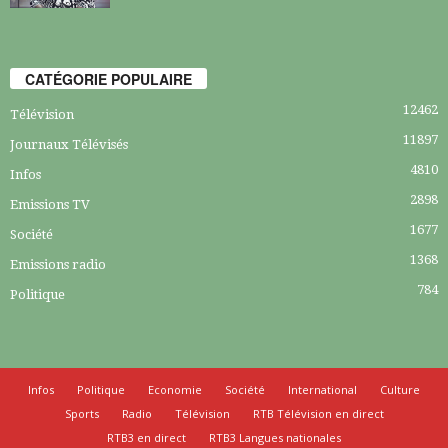
CATÉGORIE POPULAIRE
12462
Télévision
11897
Journaux Télévisés
4810
Infos
2898
Emissions TV
1677
Société
1368
Emissions radio
784
Politique
Infos
Politique
Economie
Société
International
Culture
Sports
Radio
Télévision
RTB Télévision en direct
RTB3 en direct
RTB3 Langues nationales