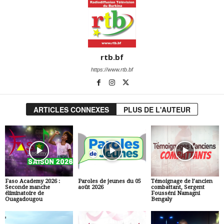
rtb.bf
https://www.rtb.bf
ARTICLES CONNEXES
PLUS DE L'AUTEUR
Faso Academy 2026 :
Paroles de jeunes du 05
Témoignage de l’ancien
Seconde manche
août 2026
combattant, Sergent
éliminatoire de
Fousséni Namagni
Ouagadougou
Bengaly