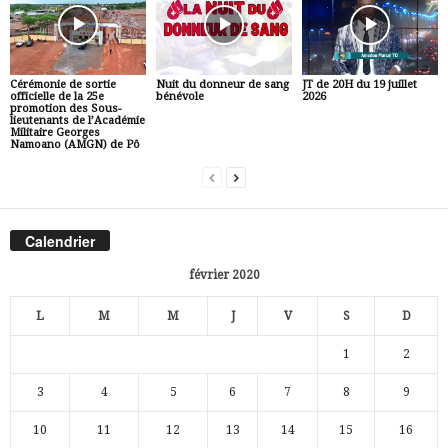
Cérémonie de sortie
Nuit du donneur de sang
JT de 20H du 19 juillet
officielle de la 25e
bénévole
2026
promotion des Sous-
lieutenants de l’Académie
Militaire Georges
Namoano (AMGN) de Pô
Calendrier
février 2020
L
M
M
J
V
S
D
1
2
3
4
5
6
7
8
9
10
11
12
13
14
15
16