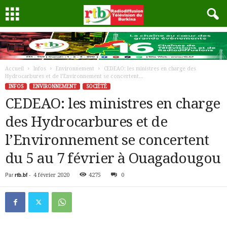
Accueil
Infos
Environnement
CEDEAO: les ministres en charge des
Hydrocarbures et de l’Environnement se concertent...
INFOS
ENVIRONNEMENT
SOCIÉTÉ
CEDEAO: les ministres en charge
des Hydrocarbures et de
l’Environnement se concertent
du 5 au 7 février à Ouagadougou
Par
rtb.bf
-
4 février 2020
4275
0