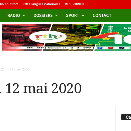
io en direct
RTB3 Langues nationales
RTB GUIRIKO
RADIO
DOSSIERS
SPORT
CONTACT
e 20h du 12 mai 2020
u 12 mai 2020
Ca