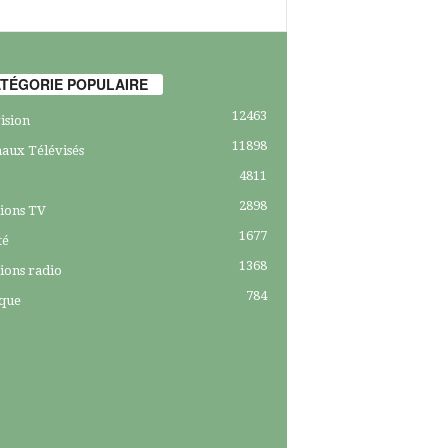
TÉGORIE POPULAIRE
12463
ision
11898
aux Télévisés
4811
2898
ions TV
1677
té
1368
ions radio
784
ique