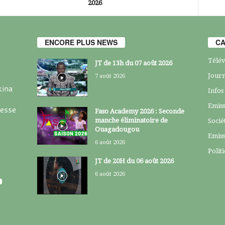
2026
ENCORE PLUS NEWS
CA
Télév
JT de 13h du 07 août 2026
Journ
7 août 2026
kina
Infos
Emiss
resse
Faso Academy 2026 : Seconde
manche éliminatoire de
Socié
Ouagadougou
Emiss
6 août 2026
Polit
JT de 20H du 06 août 2026
6 août 2026