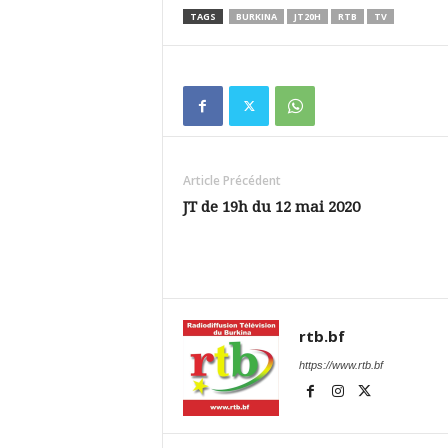
TAGS
BURKINA
JT20H
RTB
TV
Article Précédent
JT de 19h du 12 mai 2020
rtb.bf
https://www.rtb.bf