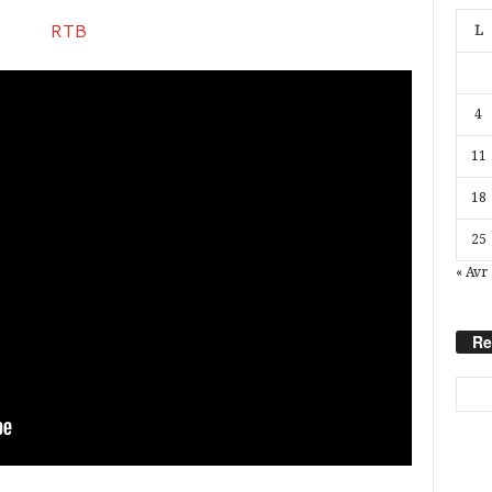
L
4
11
18
25
« Avr
Re