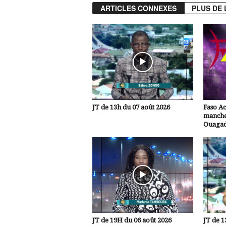
ARTICLES CONNEXES
PLUS DE 
JT de 13h du 07 août 2026
Faso A
manche
Ouaga
JT de 19H du 06 août 2026
JT de 1