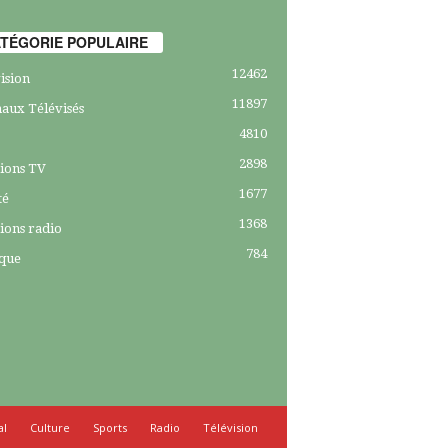
TÉGORIE POPULAIRE
12462
ision
11897
aux Télévisés
4810
2898
ions TV
1677
té
1368
ions radio
784
ique
al
Culture
Sports
Radio
Télévision