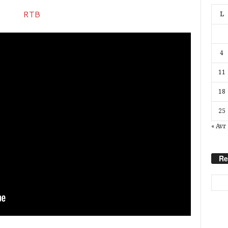
L
4
11
18
25
« Avr
Re