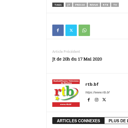
TAGS
JT
PRESSE
REVUE
RTB
TV
Article Précédent
Jt de 20h du 17 Mai 2020
rtb.bf
https://www.rtb.bf
ARTICLES CONNEXES
PLUS DE 