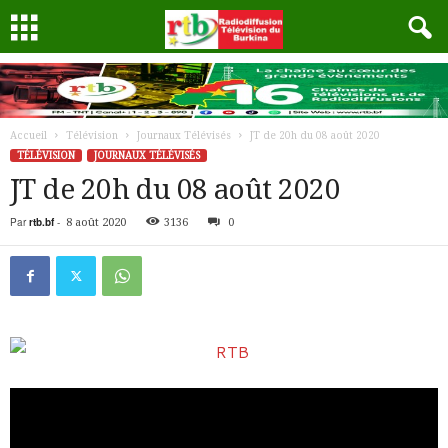
Accueil
Télévision
Journaux Télévisés
JT de 20h du 08 août 2020
TÉLÉVISION
JOURNAUX TÉLÉVISÉS
JT de 20h du 08 août 2020
Par
rtb.bf
-
8 août 2020
3136
0