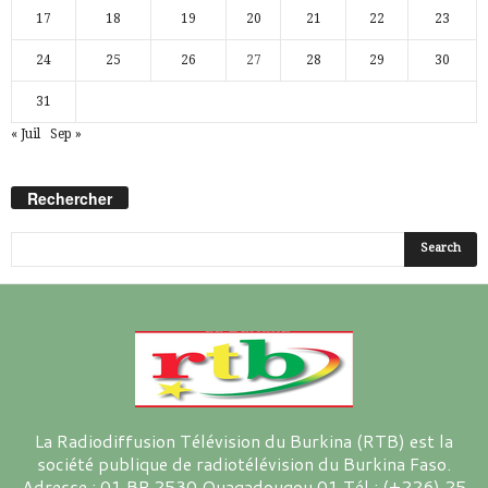
17
18
19
20
21
22
23
24
25
26
27
28
29
30
31
« Juil
Sep »
Rechercher
La Radiodiffusion Télévision du Burkina (RTB) est la
société publique de radiotélévision du Burkina Faso.
Adresse : 01 BP 2530 Ouagadougou 01 Tél : (+226) 25