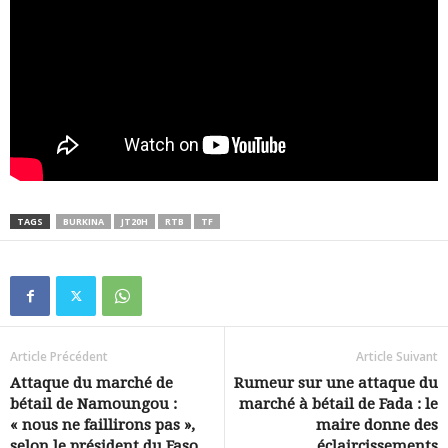
TAGS
BURKINA
JT20H
RTB
TF
Article Précédent
Article Suivant
Attaque du marché de
Rumeur sur une attaque du
bétail de Namoungou :
marché à bétail de Fada : le
« nous ne faillirons pas »,
maire donne des
selon le président du Faso
éclaircissements